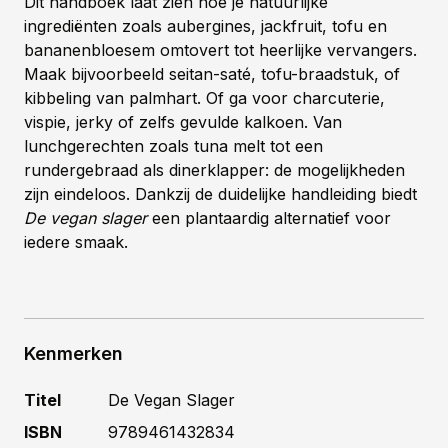
Dit handboek laat zien hoe je natuurlijke
ingrediënten zoals aubergines, jackfruit, tofu en
bananenbloesem omtovert tot heerlijke vervangers.
Maak bijvoorbeeld seitan-saté, tofu-braadstuk, of
kibbeling van palmhart. Of ga voor charcuterie,
vispie, jerky of zelfs gevulde kalkoen. Van
lunchgerechten zoals tuna melt tot een
rundergebraad als dinerklapper: de mogelijkheden
zijn eindeloos. Dankzij de duidelijke handleiding biedt
De vegan slager
een plantaardig alternatief voor
iedere smaak.
Kenmerken
Titel
De Vegan Slager
ISBN
9789461432834