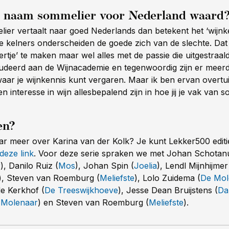
e naam sommelier voor Nederland waard
lier vertaalt naar goed Nederlands dan betekent het ‘wijnke
e kelners onderscheiden de goede zich van de slechte. Dat 
ertje’ te maken maar wel alles met de passie die uitgestraald
tudeerd aan de Wijnacademie en tegenwoordig zijn er meer
waar je wijnkennis kunt vergaren. Maar ik ben ervan overtu
 interesse in wijn allesbepalend zijn in hoe jij je vak van 
en?
r meer over Karina van der Kolk? Je kunt Lekker500 editi
 deze link
. Voor deze serie spraken we met Johan Schotan
r
), Danilo Ruiz (
Mos
), Johan Spin (
Joelia
), Lendl Mijnhijmer
), Steven van Roemburg (
Meliefste
), Lolo Zuidema (
De Mol
e Kerkhof (
De Treeswijkhoeve
), Jesse Dean Bruijstens (
Da
 Molenaar
) en Steven van Roemburg (
Meliefste
).