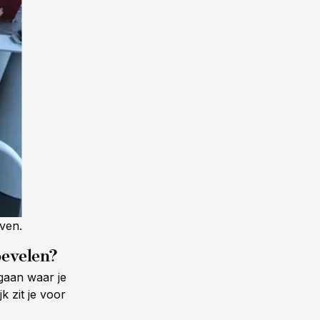
iven.
bevelen?
 gaan waar je
k zit je voor