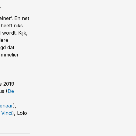
?
lner’. En net
heeft niks
 wordt. Kijk,
dere
igd dat
sommelier
e 2019
us (
De
enaar
),
 Vinci
), Lolo