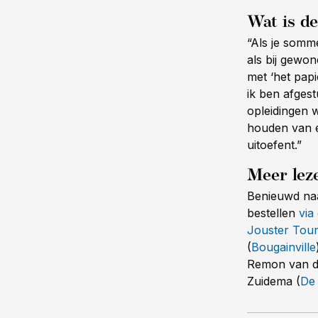
Wat is d
“Als je somme
als bij gewon
met ‘het papi
ik ben afges
opleidingen 
houden van en
uitoefent.”
Meer lez
Benieuwd naa
bestellen
via
Jouster Tou
(
Bougainville
Remon van d
Zuidema (
De