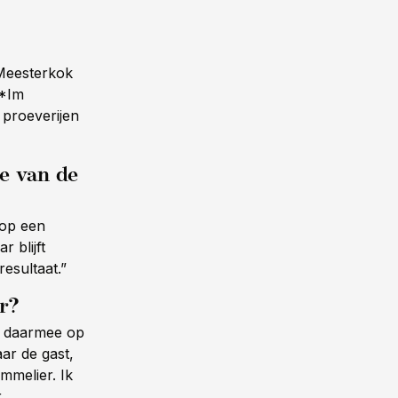
 Meesterkok
**Im
 proeverijen
te van de
 op een
r blijft
resultaat.”
r?
je daarmee op
ar de gast,
mmelier. Ik
r