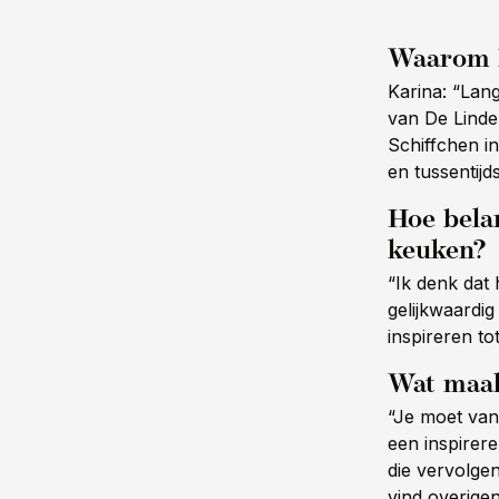
Waarom b
Karina: “Lan
van De Linde
Schiffchen in
en tussentijd
Hoe belan
keuken?
“Ik denk dat
gelijkwaardig
inspireren to
Wat maak
“Je moet van
een inspirer
die vervolgen
vind overige