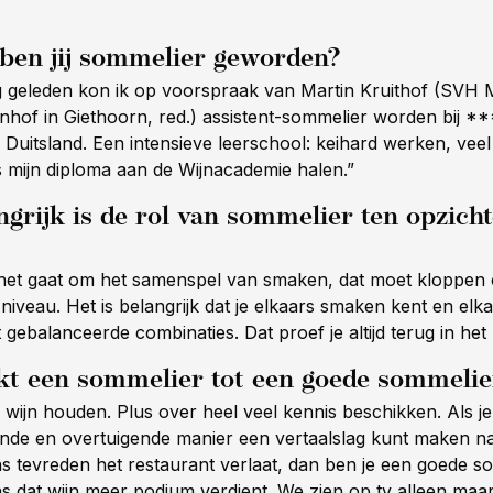
en jij sommelier geworden?
g geleden kon ik op voorspraak van Martin Kruithof (SVH
nhof in Giethoorn, red.) assistent-sommelier worden bij *
 Duitsland. Een intensieve leerschool: keihard werken, veel
s mijn diploma aan de Wijnacademie halen.”
grijk is de rol van sommelier ten opzich
 het gaat om het samenspel van smaken, dat moet kloppen
 niveau. Het is belangrijk dat je elkaars smaken kent en elkaa
t gebalanceerde combinaties. Dat proef je altijd terug in het 
t een sommelier tot een goede sommelie
 wijn houden. Plus over heel veel kennis beschikken. Als 
ende en overtuigende manier een vertaalslag kunt maken na
s tevreden het restaurant verlaat, dan ben je een goede so
ns dat wijn meer podium verdient. We zien op tv alleen maa