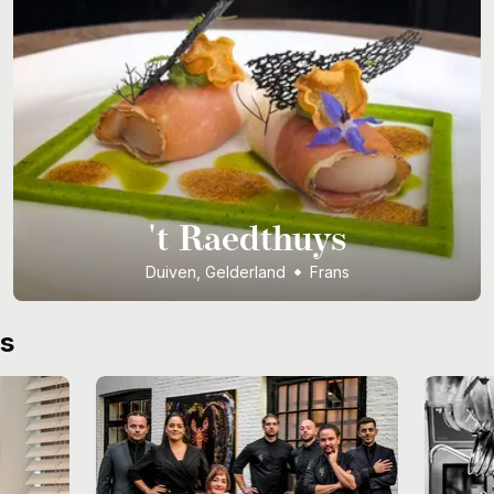
't Raedthuys
Duiven, Gelderland
Frans
ws