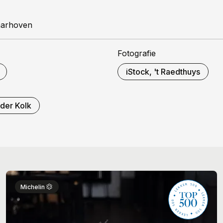
aarhoven
Fotografie
iStock, 't Raedthuys
 der Kolk
Michelin