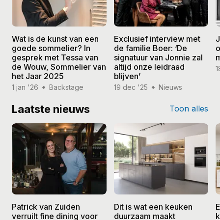
Wat is de kunst van een
Exclusief interview met
J
goede sommelier? In
de familie Boer: ‘De
o
gesprek met Tessa van
signatuur van Jonnie zal
de Wouw, Sommelier van
altijd onze leidraad
1
het Jaar 2025
blijven’
1 jan '26
Backstage
19 dec '25
Nieuws
Laatste nieuws
Toon alles
Patrick van Zuiden
Dit is wat een keuken
E
verruilt fine dining voor
duurzaam maakt
k