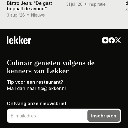
Bistro Jean: "De gast
d
31 jul '26
Inspiratie
bepaalt de avond"
3
3 aug '26
Nieuws
Culinair genieten volgens de
kenners van Lekker
Tip voor een restaurant?
Mail dan naar
tip@lekker.nl
Ontvang onze nieuwsbrief
Inschrijven