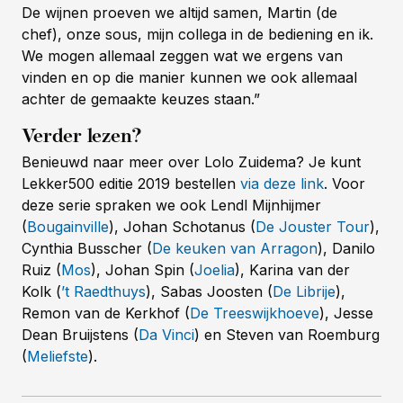
De wijnen proeven we altijd samen, Martin (de
chef), onze sous, mijn collega in de bediening en ik.
We mogen allemaal zeggen wat we ergens van
vinden en op die manier kunnen we ook allemaal
achter de gemaakte keuzes staan.”
Verder lezen?
Benieuwd naar meer over Lolo Zuidema? Je kunt
Lekker500 editie 2019 bestellen
via deze link
. Voor
deze serie spraken we ook Lendl Mijnhijmer
(
Bougainville
), Johan Schotanus (
De Jouster Tour
),
Cynthia Busscher (
De keuken van Arragon
), Danilo
Ruiz (
Mos
), Johan Spin (
Joelia
), Karina van der
Kolk (
’t Raedthuys
), Sabas Joosten (
De Librije
),
Remon van de Kerkhof (
De Treeswijkhoeve
), Jesse
Dean Bruijstens (
Da Vinci
) en Steven van Roemburg
(
Meliefste
).