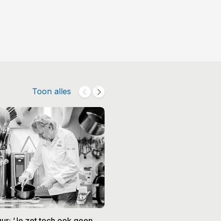
Toon alles
ur: ‘Je zet toch ook geen
Anne-Sophie Pic: "De culina