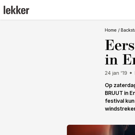
Home
Backst
Eers
in E
24 jan '19
Op zaterdag
BRUUT in En
festival kun
windstreke