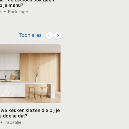
p je menu?’
wereld heeft vrouwen hard 
5
Backstage
5 feb '25
Backstage
Toon alles
we keuken kiezen die bij je
Barbecueën zonder stress:
e doe je dat?
tips voor een ontspannen
zomeravond
Inspiratie
21 jul '26
Inspiratie