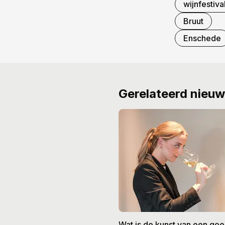
wijnfestiva
Bruut
Enschede
Gerelateerd nieu
Wat is de kunst van een go