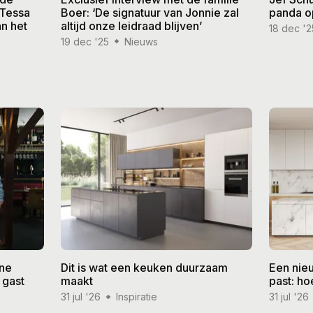
 Tessa
Boer: ‘De signatuur van Jonnie zal
panda o
n het
altijd onze leidraad blijven’
18 dec '2
19 dec '25
Nieuws
ine
Dit is wat een keuken duurzaam
Een nieu
 gast
maakt
past: ho
31 jul '26
Inspiratie
31 jul '26