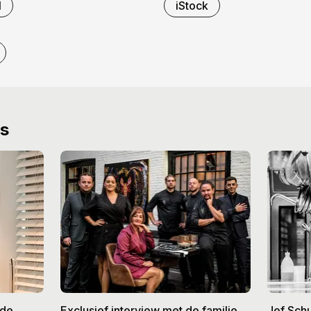
l
iStock
ws
ede
Exclusief interview met de familie
Jef Schu