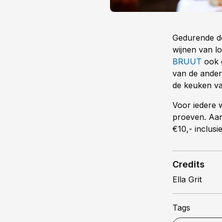
Gedurende de
wijnen van l
BRUUT
ook g
van de ander
de keuken v
Voor iedere w
proeven. Aanw
€10,- inclusi
Credits
Ella Grit
Tags