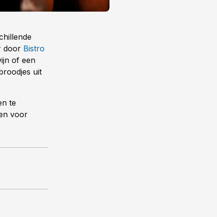
chillende
er door
Bistro
ijn of een
broodjes uit
en te
pen voor