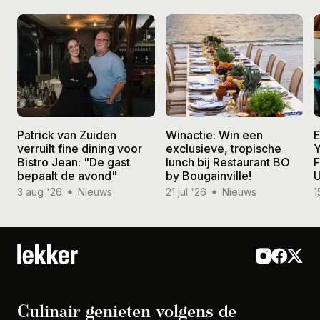
Patrick van Zuiden
Winactie: Win een
E
verruilt fine dining voor
exclusieve, tropische
Y
Bistro Jean: "De gast
lunch bij Restaurant BO
F
bepaalt de avond"
by Bougainville!
U
3 aug '26
Nieuws
21 jul '26
Nieuws
1
Culinair genieten volgens de