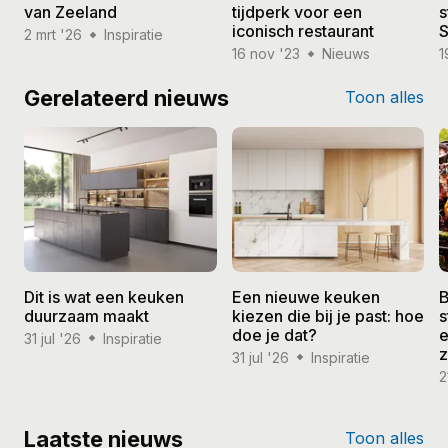
van Zeeland
tijdperk voor een
s
iconisch restaurant
S
2 mrt '26
Inspiratie
16 nov '23
Nieuws
1
Gerelateerd nieuws
Toon alles
Dit is wat een keuken
Een nieuwe keuken
B
duurzaam maakt
kiezen die bij je past: hoe
s
doe je dat?
e
31 jul '26
Inspiratie
31 jul '26
Inspiratie
2
Laatste nieuws
Toon alles