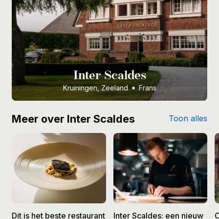
Inter Scaldes
Kruiningen, Zeeland
Frans
Meer over Inter Scaldes
Toon alles
Dit is het beste restaurant
Inter Scaldes: een nieuw
C