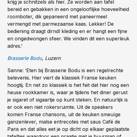
krijg je schnitzels als hier. Ze worden aan tafel
bereid en gebakken in een ongelooflijke hoeveelheid
roomboter, dik gepaneerd met paneermeel
vermengd met parmezaanse kaas. Lekker! De
bediening draagt dirndl kleding en er hangt een fijne
en ongedwongen sfeer. We vinden dit een superleuk
adres.’
Brasserie Bodu
, Luzern
Sanne: ‘Eten bij Brasserie Bodu is een regelrechte
belevenis. Hier viert de klassiek Franse keuken
hoogtij. En net zo klassiek is het feit dat hier nog een
heuse rookkamer is, waar je tijdens het diner gerust
je sigaret of sigaartje op kunt steken. En natuurlijk is
er ook een niet rokersruimte. Uit de speakers
komen Franse chansons, uit de keuken smeuïge
ganzenlever, malse entrecotes met saus Café de
Paris en dat alles eet je op dicht op elkaar geplaatste
tafeltjes waardoor een praatje met je buurman of