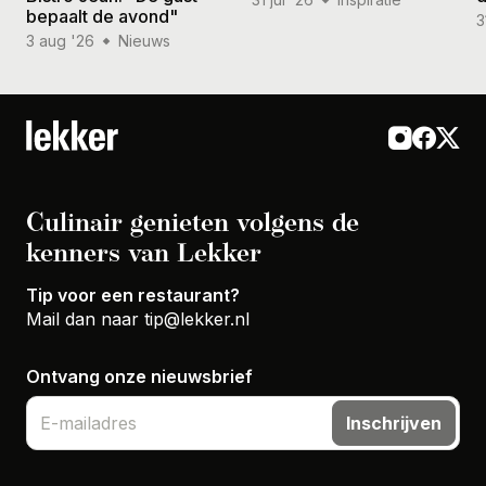
bepaalt de avond"
3
3 aug '26
Nieuws
Culinair genieten volgens de
kenners van Lekker
Tip voor een restaurant?
Mail dan naar
tip@lekker.nl
Ontvang onze nieuwsbrief
Inschrijven