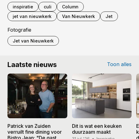
inspiratie
culi
Column
jet van nieuwkerk
Van Nieuwkerk
Jet
Fotografie
Jet van Nieuwkerk
Laatste nieuws
Toon alles
Patrick van Zuiden
Dit is wat een keuken
E
verruilt fine dining voor
duurzaam maakt
k
Bistro Jean: "De gast
d
31 jul '26
Inspiratie