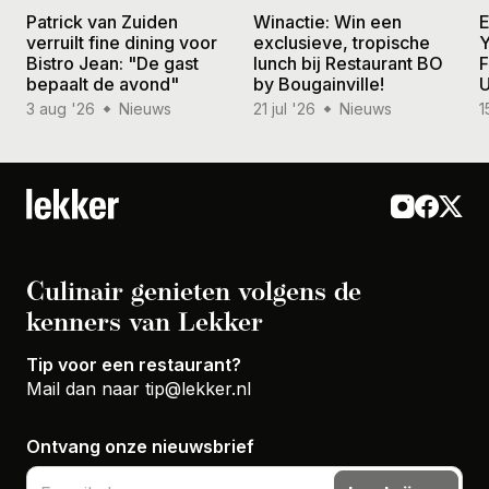
Patrick van Zuiden
Winactie: Win een
E
verruilt fine dining voor
exclusieve, tropische
Y
Bistro Jean: "De gast
lunch bij Restaurant BO
F
bepaalt de avond"
by Bougainville!
U
3 aug '26
Nieuws
21 jul '26
Nieuws
1
Culinair genieten volgens de
kenners van Lekker
Tip voor een restaurant?
Mail dan naar
tip@lekker.nl
Ontvang onze nieuwsbrief