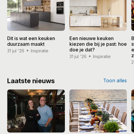
Dit is wat een keuken
Een nieuwe keuken
B
duurzaam maakt
kiezen die bij je past: hoe
s
doe je dat?
e
31 jul '26
Inspiratie
31 jul '26
Inspiratie
2
Laatste nieuws
Toon alles