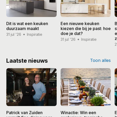
Dit is wat een keuken
Een nieuwe keuken
B
duurzaam maakt
kiezen die bij je past: hoe
s
doe je dat?
e
31 jul '26
Inspiratie
31 jul '26
Inspiratie
2
Laatste nieuws
Toon alles
Patrick van Zuiden
Winactie: Win een
E