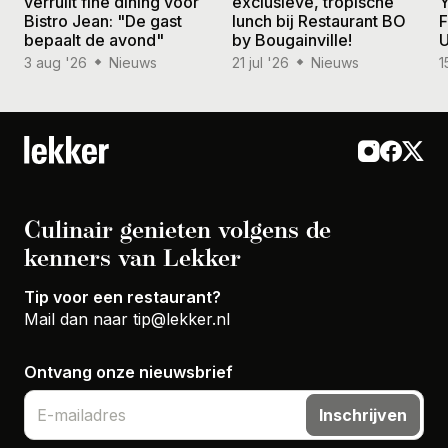
verruilt fine dining voor
exclusieve, tropische
Y
Bistro Jean: "De gast
lunch bij Restaurant BO
F
bepaalt de avond"
by Bougainville!
U
3 aug '26
Nieuws
21 jul '26
Nieuws
1
Culinair genieten volgens de
kenners van Lekker
Tip voor een restaurant?
Mail dan naar
tip@lekker.nl
Ontvang onze nieuwsbrief
Inschrijven