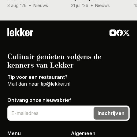
3 aug '26
Nieuws
21 jul '26
Nieuws
1
Culinair genieten volgens de
kenners van Lekker
Tip voor een restaurant?
Mail dan naar
tip@lekker.nl
Ontvang onze nieuwsbrief
Inschrijven
Menu
Algemeen