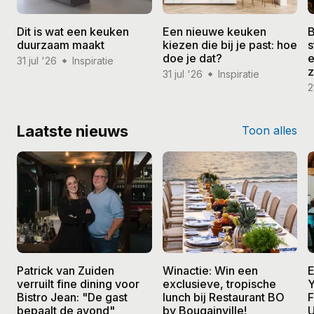
Dit is wat een keuken
Een nieuwe keuken
B
duurzaam maakt
kiezen die bij je past: hoe
s
doe je dat?
e
31 jul '26
Inspiratie
31 jul '26
Inspiratie
2
Laatste nieuws
Toon alles
Patrick van Zuiden
Winactie: Win een
E
verruilt fine dining voor
exclusieve, tropische
Y
Bistro Jean: "De gast
lunch bij Restaurant BO
F
bepaalt de avond"
by Bougainville!
U