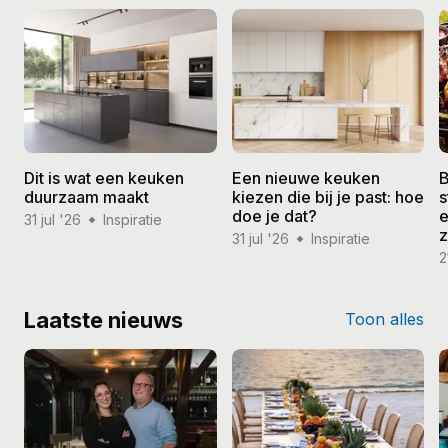
Dit is wat een keuken
Een nieuwe keuken
B
duurzaam maakt
kiezen die bij je past: hoe
s
doe je dat?
e
31 jul '26
Inspiratie
31 jul '26
Inspiratie
2
Laatste nieuws
Toon alles