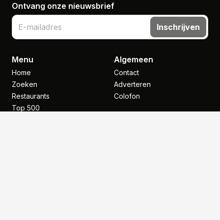
Ontvang onze nieuwsbrief
Inschrijven
Menu
Algemeen
Home
Contact
Zoeken
Adverteren
Restaurants
Colofon
Top 500
Nieuws
Inspiratie
NHGP
Legal
Copyright
Voorwaarden
Disclaimer
Klantenservice