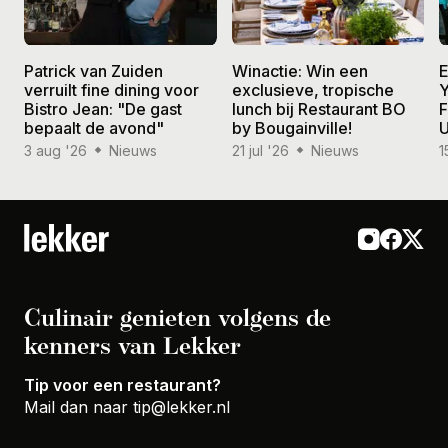
Patrick van Zuiden
Winactie: Win een
E
verruilt fine dining voor
exclusieve, tropische
Y
Bistro Jean: "De gast
lunch bij Restaurant BO
F
bepaalt de avond"
by Bougainville!
U
3 aug '26
Nieuws
21 jul '26
Nieuws
1
Culinair genieten volgens de
kenners van Lekker
Tip voor een restaurant?
Mail dan naar
tip@lekker.nl