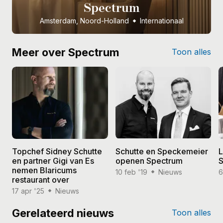
Spectrum
Amsterdam, Noord-Holland
Internationaal
Meer over Spectrum
Toon alles
Topchef Sidney Schutte
Schutte en Speckemeier
L
en partner Gigi van Es
openen Spectrum
nemen Blaricums
10 feb '19
Nieuws
6
restaurant over
17 apr '25
Nieuws
Gerelateerd nieuws
Toon alles