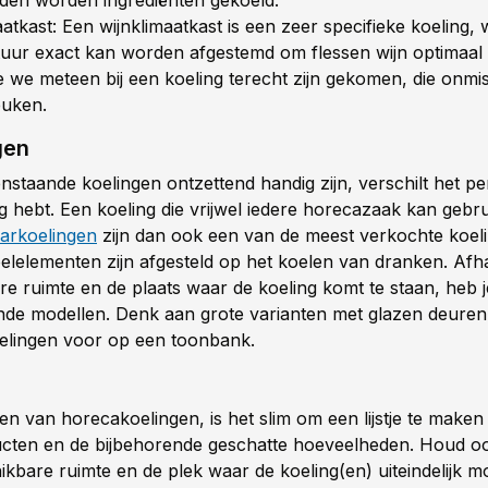
atkast: Een wijnklimaatkast is een zeer specifieke koeling, 
uur exact kan worden afgestemd om flessen wijn optimaal
we meteen bij een koeling terecht zijn gekomen, die onmis
euken.
gen
staande koelingen ontzettend handig zijn, verschilt het p
g hebt. Een koeling die vrijwel iedere horecazaak kan gebru
arkoelingen
zijn dan ook een van de meest verkochte koel
oelelementen zijn afgesteld op het koelen van dranken. Afh
re ruimte en de plaats waar de koeling komt te staan, heb 
lende modellen. Denk aan grote varianten met glazen deuren
elingen voor op een toonbank.
ezen van horecakoelingen, is het slim om een lijstje te maken
cten en de bijbehorende geschatte hoeveelheden. Houd o
ikbare ruimte en de plek waar de koeling(en) uiteindelijk