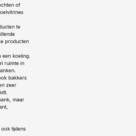
echten of
elvitrines
ducten te
illende
rse producten
n een koeling.
l ruimte in
dranken.
ook bakkers
en zeer
iedt.
nbank, maar
ant,
ook tijdens