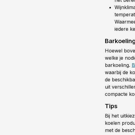
Wijnklima
temperat
Waarmee 
iedere k
Barkoelin
Hoewel boven
welke je nodi
barkoeling.
B
waarbij de k
de beschikba
uit verschil
compacte ko
Tips
Bij het uitki
koelen produ
met de besch