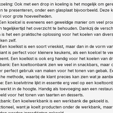
koeling: Ook met een drop in koeling is het mogelijk om ger
n te presenteren, onder een glasplaat bijvoorbeeld. Deze ko
aal voor grote hoeveelheden.
 Een koelcel is eveneens een geweldige manier om veel pro
 tegelijkertijd het overzicht te behouden. Dankzij de versch
 is het een praktische oplossing voor het koelen van dive
uken zelf.
 Een koelkist is een soort vrieskist, maar dan in de vorm va
ant is perfect voor kleinere keukens, als een koelcel te vee
eemt. Een koelkist is ook erg handig voor het koelen van 
bank: Een koeltoonbank zien we veel in snackbars, maar 
r perfect gebruik van maken voor het tonen van gebak. E
che methode, waarbij de klant precies kan zien wat je aanb
ne: Een koelvitrine lijkt in essentie erg veel op een koeltoo
ewerkt in de hoogte. Handig als toevoeging aan een restaur
eeld voor het tonen van taarten en desserts.
bank: Een koelwerkbank is een werkbank die gekoeld is.
ctioneel, want je koelt producten onder de werkbank, maar 
iden worden ingrediënten gekoeld.