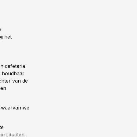
e
ij het
n cafetaria
er houdbaar
chter van de
den
, waarvan we
:
te
e producten.