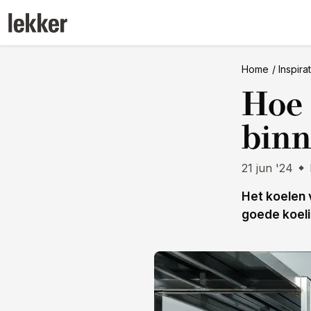
Home
Inspira
Hoe 
binn
21 jun '24
Het koelen 
goede koel