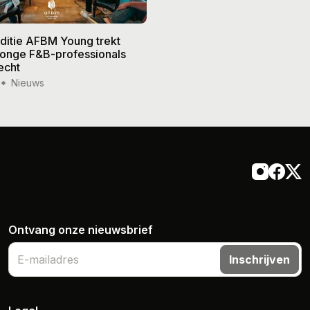
editie AFBM Young trekt
Noble in 's-Hertogenbosch k
 jonge F&B-professionals
vier nieuwe eigenaren, Edw
echt
treedt terug
Nieuws
15 jul '26
Nieuws
Ontvang onze nieuwsbrief
Inschrijven