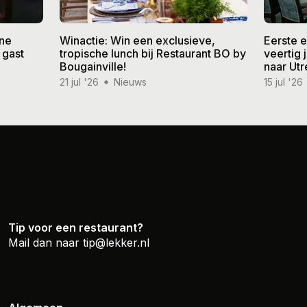
ine
Winactie: Win een exclusieve,
Eerste 
 gast
tropische lunch bij Restaurant BO by
veertig
Bougainville!
naar Utr
21 jul '26
Nieuws
15 jul '26
Tip voor een restaurant?
Mail dan naar
tip@lekker.nl