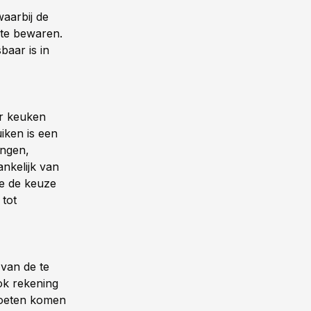
waarbij de
 te bewaren.
baar is in
er keuken
iken is een
ingen,
ankelijk van
je de keuze
 tot
 van de te
ok rekening
 moeten komen