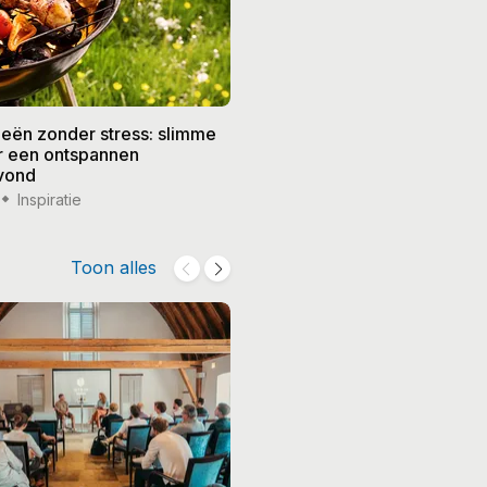
eën zonder stress: slimme
De beste recepten voor de
or een ontspannen
zomer: frisse gerechten vo
vond
weer
Inspiratie
14 jul '26
Inspiratie
Toon alles