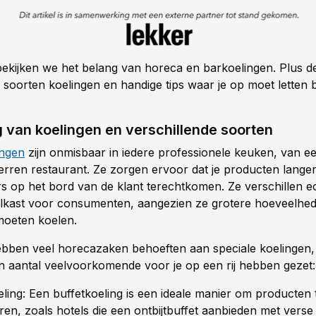
l bekijken we het belang van horeca en barkoelingen. Plus d
 soorten koelingen en handige tips waar je op moet letten b
g van koelingen en verschillende soorten
ingen
zijn onmisbaar in iedere professionele keuken, van ee
sterren restaurant. Ze zorgen ervoor dat je producten lang
ers op het bord van de klant terechtkomen. Ze verschillen e
elkast voor consumenten, aangezien ze grotere hoeveelhe
d moeten koelen.
bben veel horecazaken behoeften aan speciale koelingen
n aantal veelvoorkomende voor je op een rij hebben gezet
eling: Een buffetkoeling is een ideale manier om producten 
ren, zoals hotels die een ontbijtbuffet aanbieden met vers