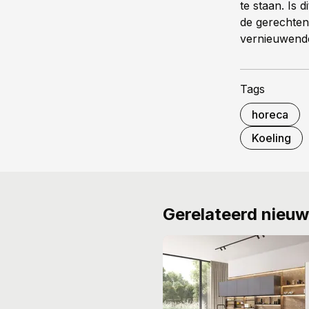
te staan. Is d
de gerechten 
vernieuwend
Tags
horeca
Koeling
Gerelateerd nieu