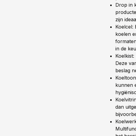
Drop in 
producte
zijn ide
Koelcel:
koelen en
formaten
in de ke
Koelkist:
Deze vari
beslag n
Koeltoon
kunnen e
hygiënis
Koelvitri
dan uitg
bijvoorb
Koelwerk
Multifun
het bere