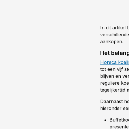
In dit artike
verschillende
aankopen.
Het belan
Horeca koel
tot een vijf 
blijven en v
reguliere ko
tegelijkertij
Daarnaast he
hieronder ee
Buffetko
presente