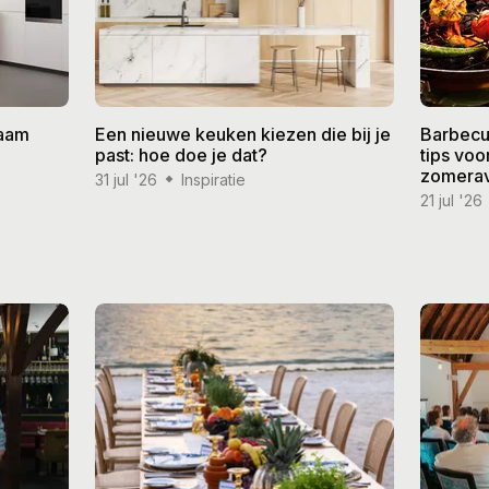
zaam
Een nieuwe keuken kiezen die bij je
Barbecu
past: hoe doe je dat?
tips vo
zomera
31 jul '26
Inspiratie
21 jul '26