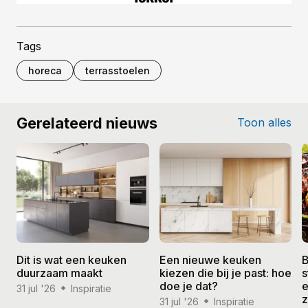
Tags
horeca
terrasstoelen
Gerelateerd nieuws
Toon alles
Dit is wat een keuken
Een nieuwe keuken
B
duurzaam maakt
kiezen die bij je past: hoe
s
doe je dat?
e
31 jul '26
Inspiratie
31 jul '26
Inspiratie