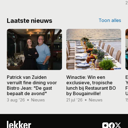
2
Laatste nieuws
Toon alles
Patrick van Zuiden
Winactie: Win een
E
verruilt fine dining voor
exclusieve, tropische
Y
Bistro Jean: "De gast
lunch bij Restaurant BO
F
bepaalt de avond"
by Bougainville!
U
3 aug '26
Nieuws
21 jul '26
Nieuws
1