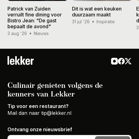
Patrick van Zuiden
Dit is wat een keuken
E
verruilt fine dining voor
duurzaam maakt
k
Bistro Jean: "De gast
d
31 jul '26
Inspiratie
bepaalt de avond"
3
3 aug '26
Nieuws
Culinair genieten volgens de
kenners van Lekker
Tip voor een restaurant?
Mail dan naar
tip@lekker.nl
Ontvang onze nieuwsbrief