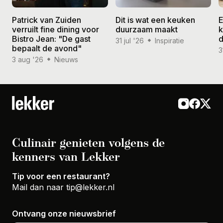
Patrick van Zuiden
Dit is wat een keuken
E
verruilt fine dining voor
duurzaam maakt
k
Bistro Jean: "De gast
d
31 jul '26
Inspiratie
bepaalt de avond"
3
3 aug '26
Nieuws
Culinair genieten volgens de
kenners van Lekker
Tip voor een restaurant?
Mail dan naar
tip@lekker.nl
Ontvang onze nieuwsbrief