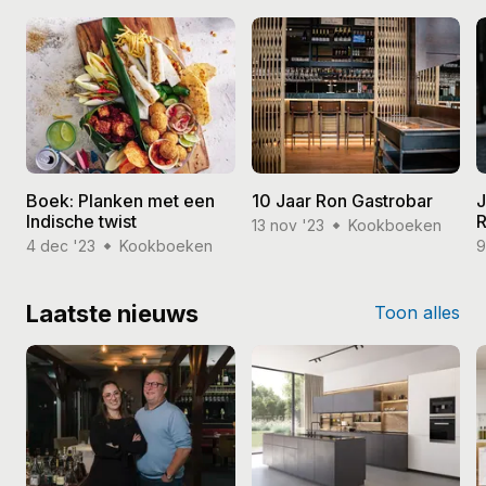
Boek: Planken met een
10 Jaar Ron Gastrobar
J
Indische twist
R
13 nov '23
Kookboeken
4 dec '23
Kookboeken
9
Laatste nieuws
Toon alles