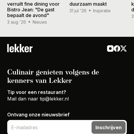
verruilt fine dining voor
duurzaam maakt
k
Bistro Jean: "De gast
d
31 jul '26
Inspiratie
bepaalt de avond"
3
3 aug '26
Nieuws
Culinair genieten volgens de
kenners van Lekker
Tip voor een restaurant?
Mail dan naar
tip@lekker.nl
Ontvang onze nieuwsbrief
Inschrijven