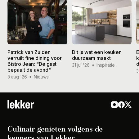
Patrick van Zuiden
Dit is wat een keuken
E
verruilt fine dining voor
duurzaam maakt
k
Bistro Jean: "De gast
d
31 jul '26
Inspiratie
bepaalt de avond"
3
3 aug '26
Nieuws
Culinair genieten volgens de
kenners van Lekker