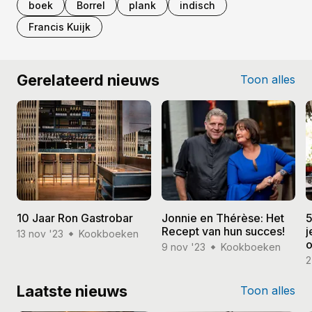
boek
Borrel
plank
indisch
Francis Kuijk
Gerelateerd nieuws
Toon alles
10 Jaar Ron Gastrobar
Jonnie en Thérèse: Het
5
Recept van hun succes!
j
13 nov '23
Kookboeken
o
9 nov '23
Kookboeken
2
Laatste nieuws
Toon alles