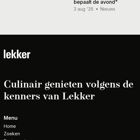
bepaalt de avond"
3 aug '26
Nieuws
Culinair genieten volgens de
kenners van Lekker
Menu
Home
Zoeken