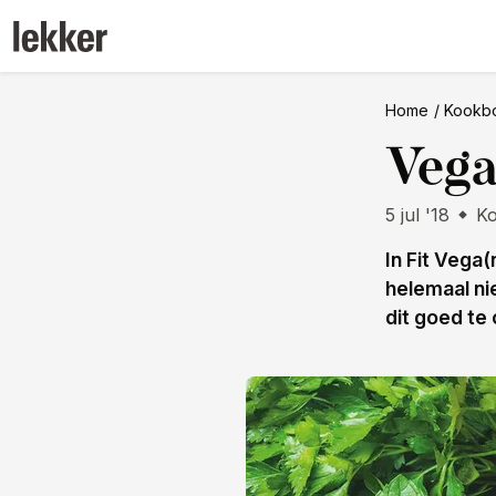
Home
Kookb
Vega
5 jul '18
K
In Fit Vega
helemaal ni
dit goed te 