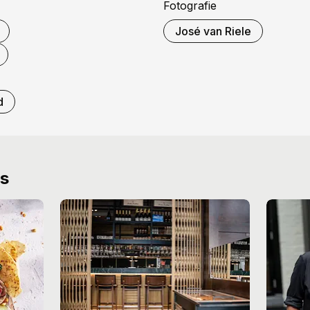
Fotografie
José van Riele
d
ws