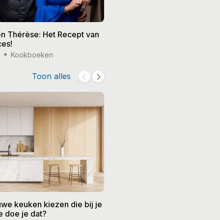
en Thérèse: Het Recept van
5 kookboeken die niet in je
ces!
mogen ontbreken
3
Kookboeken
27 jul '23
Inspiratie
Toon alles
we keuken kiezen die bij je
Barbecueën zonder stress:
e doe je dat?
tips voor een ontspannen