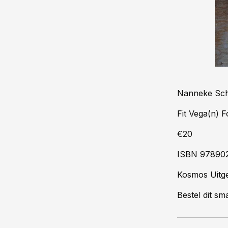
Nanneke Sch
Fit Vega(n) 
€20
ISBN 97890
Kosmos Uitg
Bestel dit s