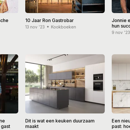
sche
10 Jaar Ron Gastrobar
Jonnie 
hun suc
13 nov '23
Kookboeken
9 nov '2
ine
Dit is wat een keuken duurzaam
Een nieu
 gast
maakt
past: ho