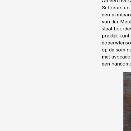
Op een overzi
Schreurs en V
een plantaar
van der Meul
staat boordev
praktijk kunt
doperwtenso
op de som 
met avocado
een handomdr