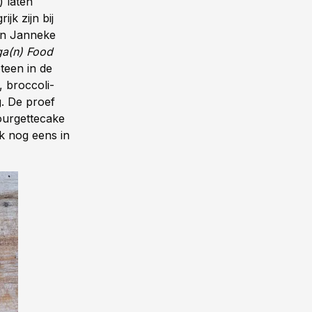
) laten
jk zijn bij
en Janneke
ga(n) Food
teen in de
, broccoli-
. De proef
ourgettecake
ok nog eens in