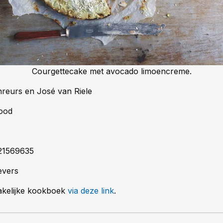
Courgettecake met avocado limoencreme.
reurs en José van Riele
Food
21569635
evers
makelijke kookboek
via deze link
.