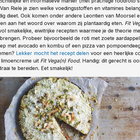
chtelijke en informatieve manier (mét prachtige foodfoto's
an Riele je zien welke voedingsstoffen en vitamines belangri
dig dieet. Ook komen onder andere Leontien van Moorsel 
en aan het woord over waarom zij plantaardig eten.
Fit Ve
ol smakelijke, eiwitrijke recepten waarmee je de theorie me
 brengen. Probeer bijvoorbeeld de roti met zoete aardappel
ep met avocado en kombu of een pizza van pompoendeeg
nemen?
Lekker mocht het recept delen
voor een heerlijke c
 limoencreme uit
Fit Vega(n) Food
. Handig: dit gerecht is o
aai te bereiden. Eet smakelijk!