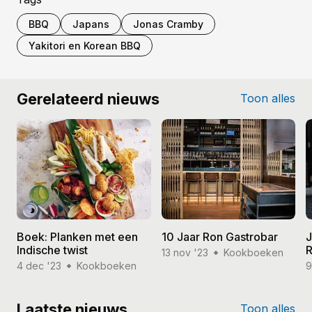
BBQ
Japans
Jonas Cramby
Yakitori en Korean BBQ
Gerelateerd nieuws
Toon alles
Boek: Planken met een
10 Jaar Ron Gastrobar
J
Indische twist
R
13 nov '23
Kookboeken
4 dec '23
Kookboeken
9
Laatste nieuws
Toon alles