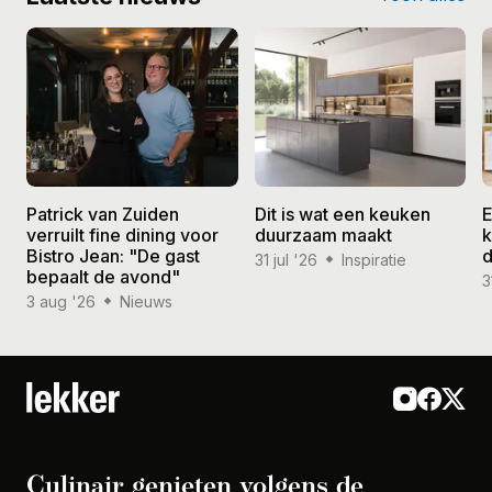
Patrick van Zuiden
Dit is wat een keuken
E
verruilt fine dining voor
duurzaam maakt
k
Bistro Jean: "De gast
d
31 jul '26
Inspiratie
bepaalt de avond"
3
3 aug '26
Nieuws
Culinair genieten volgens de