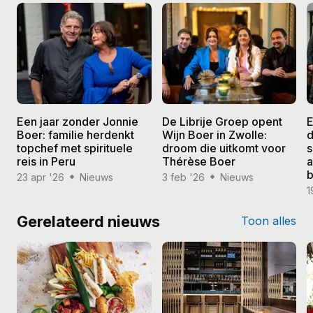
Een jaar zonder Jonnie
De Librije Groep opent
E
Boer: familie herdenkt
Wijn Boer in Zwolle:
d
topchef met spirituele
droom die uitkomt voor
s
reis in Peru
Thérèse Boer
a
b
23 apr '26
Nieuws
3 feb '26
Nieuws
1
Gerelateerd nieuws
Toon alles