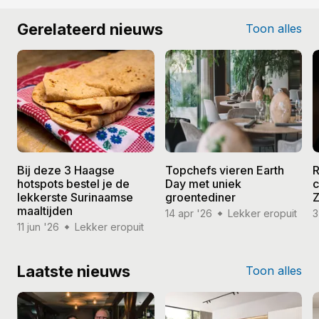
Gerelateerd nieuws
Toon alles
Bij deze 3 Haagse
Topchefs vieren Earth
R
hotspots bestel je de
Day met uniek
c
lekkerste Surinaamse
groentediner
Z
maaltijden
14 apr '26
Lekker eropuit
3
11 jun '26
Lekker eropuit
Laatste nieuws
Toon alles