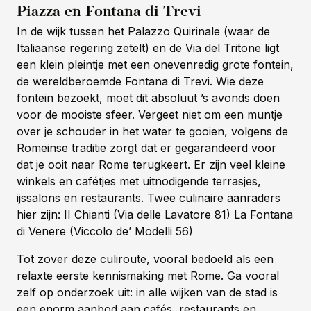
Piazza en Fontana di Trevi
In de wijk tussen het Palazzo Quirinale (waar de
Italiaanse regering zetelt) en de Via del Tritone ligt
een klein pleintje met een onevenredig grote fontein,
de wereldberoemde Fontana di Trevi. Wie deze
fontein bezoekt, moet dit absoluut ’s avonds doen
voor de mooiste sfeer. Vergeet niet om een muntje
over je schouder in het water te gooien, volgens de
Romeinse traditie zorgt dat er gegarandeerd voor
dat je ooit naar Rome terugkeert. Er zijn veel kleine
winkels en cafétjes met uitnodigende terrasjes,
ijssalons en restaurants. Twee culinaire aanraders
hier zijn: II Chianti (Via delle Lavatore 81) La Fontana
di Venere (Viccolo de’ Modelli 56)
Tot zover deze culiroute, vooral bedoeld als een
relaxte eerste kennismaking met Rome. Ga vooral
zelf op onderzoek uit: in alle wijken van de stad is
een enorm aanbod aan cafés, restaurants en