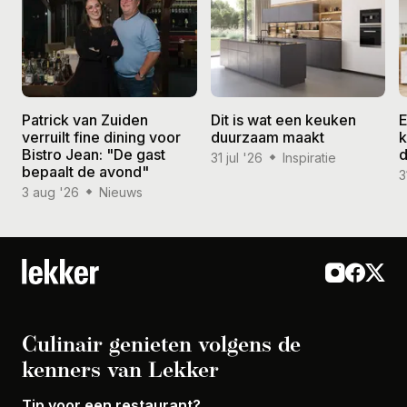
Patrick van Zuiden
Dit is wat een keuken
E
verruilt fine dining voor
duurzaam maakt
k
Bistro Jean: "De gast
d
31 jul '26
Inspiratie
bepaalt de avond"
3
3 aug '26
Nieuws
Culinair genieten volgens de
kenners van Lekker
Tip voor een restaurant?