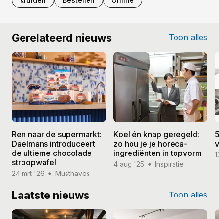
kruiden
Bestellen
Online
Gerelateerd nieuws
Toon alles
Ren naar de supermarkt:
Koel én knap geregeld:
5
Daelmans introduceert
zo hou je je horeca-
v
de ultieme chocolade
ingrediënten in topvorm
1
stroopwafel
4 aug '25
Inspiratie
24 mrt '26
Musthaves
Laatste nieuws
Toon alles