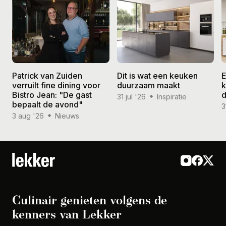
Patrick van Zuiden
Dit is wat een keuken
E
verruilt fine dining voor
duurzaam maakt
k
Bistro Jean: "De gast
d
31 jul '26
Inspiratie
bepaalt de avond"
3
3 aug '26
Nieuws
Culinair genieten volgens de
kenners van Lekker