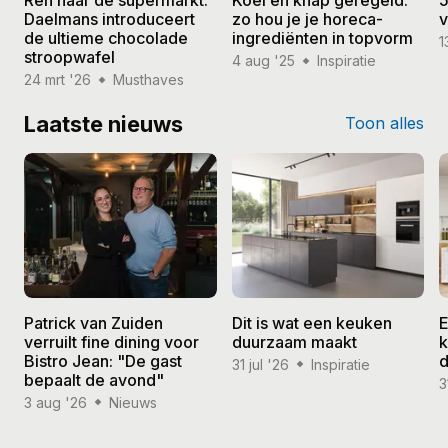
Ren naar de supermarkt:
Koel én knap geregeld:
5
Daelmans introduceert
zo hou je je horeca-
v
de ultieme chocolade
ingrediënten in topvorm
1
stroopwafel
4 aug '25
Inspiratie
24 mrt '26
Musthaves
Laatste nieuws
Toon alles
Patrick van Zuiden
Dit is wat een keuken
E
verruilt fine dining voor
duurzaam maakt
k
Bistro Jean: "De gast
d
31 jul '26
Inspiratie
bepaalt de avond"
3
3 aug '26
Nieuws