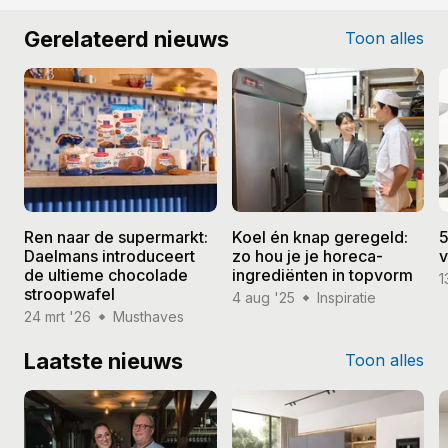
Gerelateerd nieuws
Toon alles
Ren naar de supermarkt:
Koel én knap geregeld:
5
Daelmans introduceert
zo hou je je horeca-
v
de ultieme chocolade
ingrediënten in topvorm
1
stroopwafel
4 aug '25
Inspiratie
24 mrt '26
Musthaves
Laatste nieuws
Toon alles