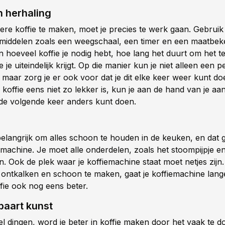
n herhaling
ere koffie te maken, moet je precies te werk gaan. Gebrui
middelen zoals een weegschaal, een timer en een maatbeke
n hoeveel koffie je nodig hebt, hoe lang het duurt om het 
 je uiteindelijk krijgt. Op die manier kun je niet alleen een p
, maar zorg je er ook voor dat je dit elke keer weer kunt doe
e koffie eens niet zo lekker is, kun je aan de hand van je a
e de volgende keer anders kunt doen.
belangrijk om alles schoon te houden in de keuken, en dat 
emachine. Je moet alle onderdelen, zoals het stoompijpje en h
 Ook de plek waar je koffiemachine staat moet netjes zijn
e ontkalken en schoon te maken, gaat je koffiemachine lan
fie ook nog eens beter.
baart kunst
eel dingen, word je beter in koffie maken door het vaak te d