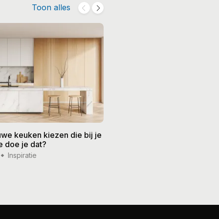
Toon alles
we keuken kiezen die bij je
Barbecueën zonder stress:
e doe je dat?
tips voor een ontspannen
zomeravond
Inspiratie
21 jul '26
Inspiratie