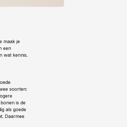
oe maak je
en een
n wat kennis.
oede
 twee soorten:
hogere
 bonen is de
ig als goede
at. Daarmee