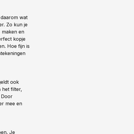
k daarom wat
r. Zo kun je
te maken en
erfect kopje
n. Hoe fijn is
antekeningen
geldt ook
et filter,
. Door
ger mee en
oen. Je