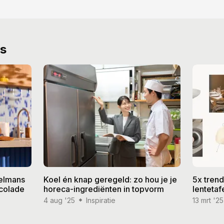
ws
aelmans
Koel én knap geregeld: zo hou je je
5x trend
ocolade
horeca-ingrediënten in topvorm
lentetaf
4 aug '25
Inspiratie
13 mrt '25