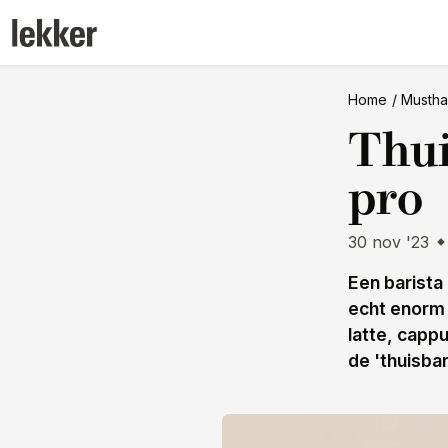
Home
Musth
Thui
pro
30 nov '23
Een barista
echt enorm 
latte, capp
de 'thuisbar