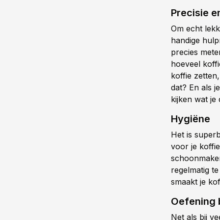
Precisie e
Om echt lekk
handige hulp
precies mete
hoeveel koffie
koffie zetten
dat? En als j
kijken wat j
Hygiëne
Het is super
voor je koffi
schoonmaken.
regelmatig t
smaakt je kof
Oefening 
Net als bij v