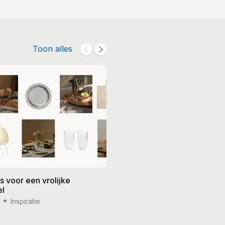
Toon alles
s voor een vrolijke
Thuis koken zoals de chefs:
el
ziet jouw droomkeuken erui
Inspiratie
11 dec '24
Inspiratie