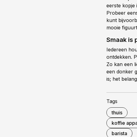
eerste kopje 
Probeer eens 
kunt bijvoor
mooie figuurt
Smaak is 
Iedereen hou
ontdekken. P
Zo kan een l
een donker ge
is; het belangr
Tags
thuis
koffie app
barista