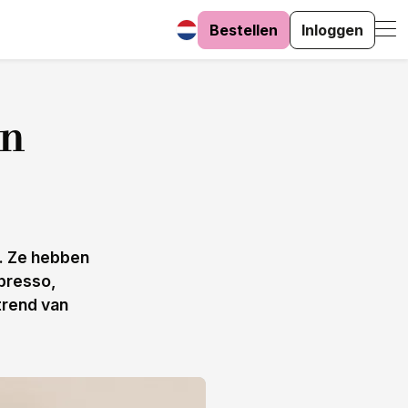
Bestellen
Inloggen
en
e. Ze hebben
spresso,
trend van