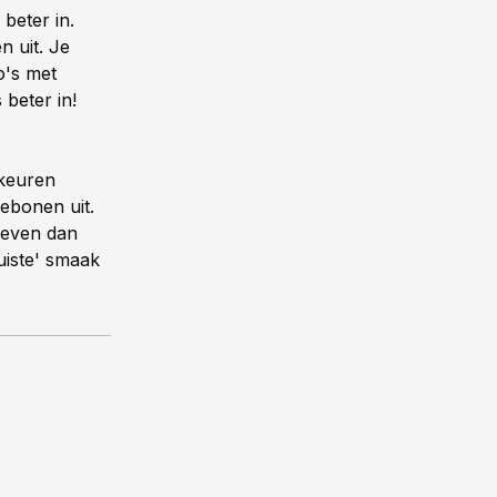
beter in.
n uit. Je
o's met
 beter in!
rkeuren
ebonen uit.
geven dan
uiste' smaak