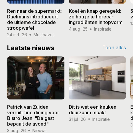
Ren naar de supermarkt:
Koel én knap geregeld:
5
Daelmans introduceert
zo hou je je horeca-
v
de ultieme chocolade
ingrediënten in topvorm
1
stroopwafel
4 aug '25
Inspiratie
24 mrt '26
Musthaves
Laatste nieuws
Toon alles
Patrick van Zuiden
Dit is wat een keuken
E
verruilt fine dining voor
duurzaam maakt
k
Bistro Jean: "De gast
d
31 jul '26
Inspiratie
bepaalt de avond"
3
3 aug '26
Nieuws