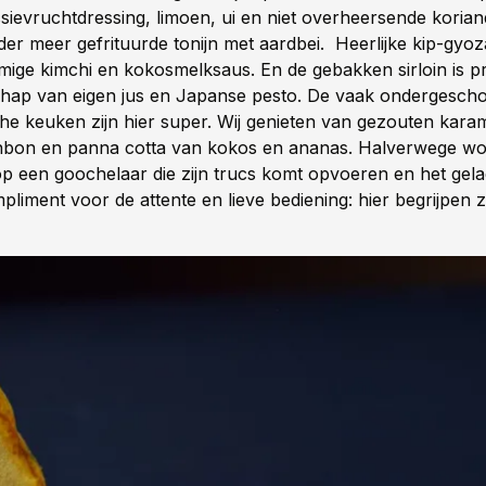
sievruchtdressing, limoen, ui en niet overheersende korian
der meer gefrituurde tonijn met aardbei. Heerlijke kip-gyo
romige kimchi en kokosmelksaus. En de gebakken sirloin is p
chap van eigen jus en Japanse pesto. De vaak ondergesch
che keuken zijn hier super. Wij genieten van gezouten karam
nbon en panna cotta van kokos en ananas. Halverwege w
op een goochelaar die zijn trucs komt opvoeren en het gelac
pliment voor de attente en lieve bediening: hier begrijpen 