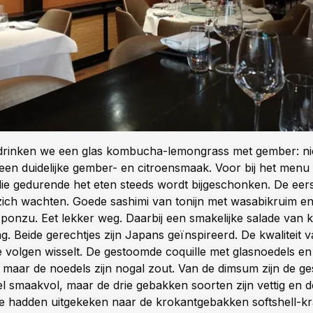
f drinken we een glas kombucha-lemongrass met gember: nie
 een duidelijke gember- en citroensmaak. Voor bij het menu
 die gedurende het eten steeds wordt bijgeschonken. De eers
 zich wachten. Goede sashimi van tonijn met wasabikruim e
 ponzu. Eet lekker weg. Daarbij een smakelijke salade van 
. Beide gerechtjes zijn Japans geïnspireerd. De kwaliteit 
e volgen wisselt. De gestoomde coquille met glasnoedels en 
s, maar de noedels zijn nogal zout. Van de dimsum zijn de 
el smaakvol, maar de drie gebakken soorten zijn vettig en 
e hadden uitgekeken naar de krokantgebakken softshell-k