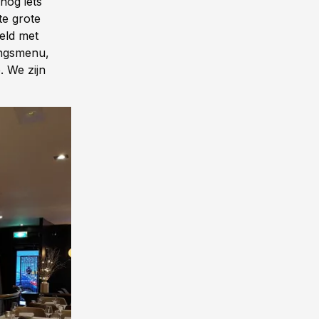
nog iets
te grote
eld met
ingsmenu,
. We zijn