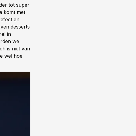
der tot super
za komt met
refect en
oven desserts
el in
orden we
h is niet van
ze wel hoe