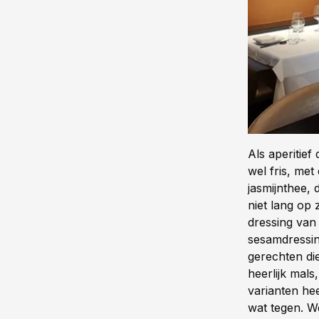
Als aperitie
wel fris, met
jasmijnthee,
niet lang op
dressing van
sesamdressing
gerechten di
heerlijk mal
varianten he
wat tegen. W