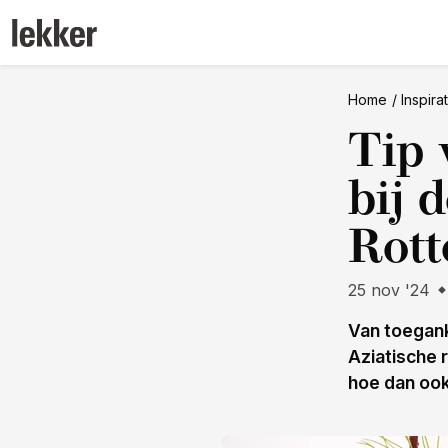
Home
Inspira
Tip 
bij 
Rot
25 nov '24
Van toegank
Aziatische 
hoe dan ook