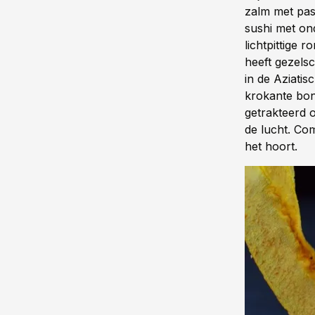
zalm met pas
sushi met on
lichtpittige 
heeft gezels
in de Aziatis
krokante bo
getrakteerd 
de lucht. Com
het hoort.