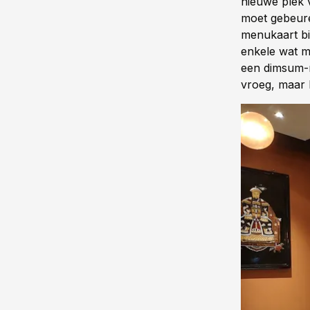
nieuwe plek v
moet gebeure
menukaart bi
enkele wat m
een dimsum-m
vroeg, maar h