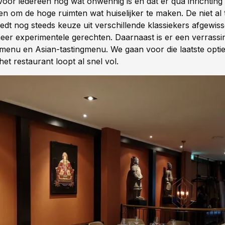
oor iedereen nog wat onwennig is en dat er qua inrichting 
n om de hoge ruimten wat huiselijker te maken. De niet al 
edt nog steeds keuze uit verschillende klassiekers afgewiss
eer experimentele gerechten. Daarnaast is er een verrass
enu en Asian-tastingmenu. We gaan voor die laatste optie
et restaurant loopt al snel vol.