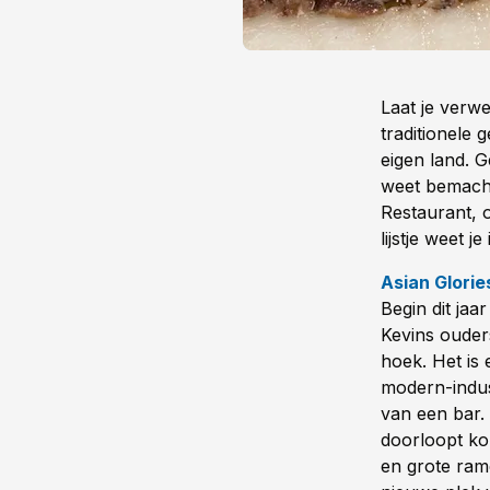
Laat je verw
traditionele 
eigen land. G
weet bemachti
Restaurant, o
lijstje weet j
Asian Glorie
Begin dit jaa
Kevins ouder
hoek. Het is
modern-indust
van een bar.
doorloopt ko
en grote ram