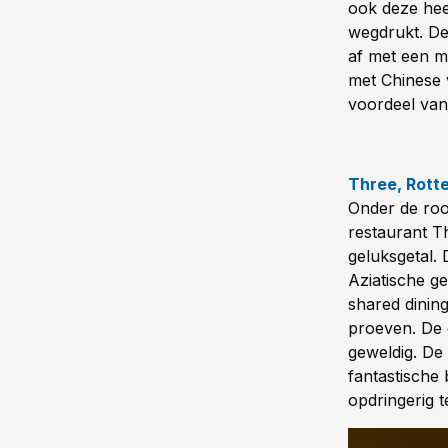
ook deze hee
wegdrukt. De 
af met een m
met Chinese v
voordeel van 
Three, Rott
Onder de roo
restaurant T
geluksgetal.
Aziatische g
shared dinin
proeven. De g
geweldig. De 
fantastische 
opdringerig t