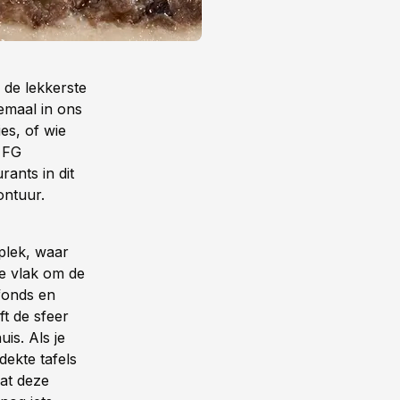
 de lekkerste
lemaal in ons
es, of wie
: FG
ants in dit
vontuur.
 plek, waar
e vlak om de
fonds en
ft de sfeer
is. Als je
dekte tafels
dat deze