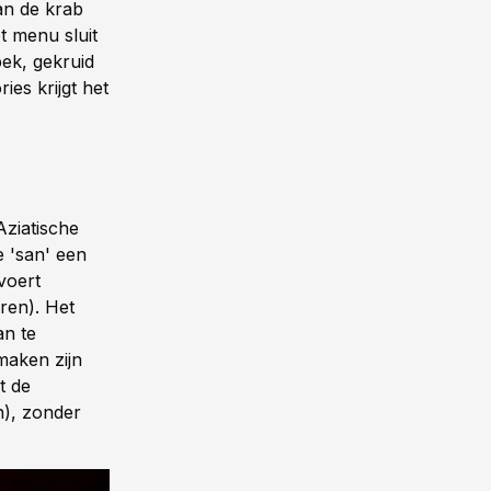
an de krab
t menu sluit
ek, gekruid
ies krijgt het
Aziatische
e 'san' een
voert
ren). Het
an te
maken zijn
t de
n), zonder