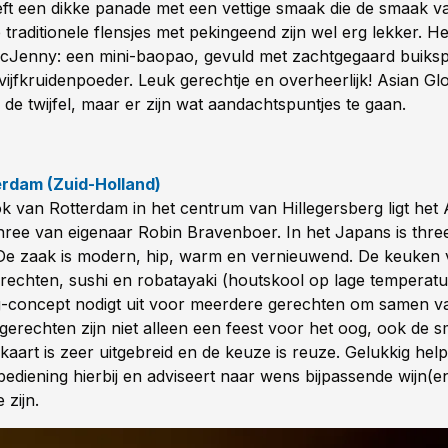
ft een dikke panade met een vettige smaak die de smaak v
traditionele flensjes met pekingeend zijn wel erg lekker. He
cJenny: een mini-baopao, gevuld met zachtgegaard buiksp
ijfkruidenpoeder. Leuk gerechtje en overheerlijk! Asian Glor
de twijfel, maar er zijn wat aandachtspuntjes te gaan.
erdam (Zuid-Holland)
k van Rotterdam in het centrum van Hillegersberg ligt het 
hree van eigenaar Robin Bravenboer. In het Japans is thre
 De zaak is modern, hip, warm en vernieuwend. De keuken 
erechten, sushi en robatayaki (houtskool op lage temperatu
g-concept nodigt uit voor meerdere gerechten om samen v
erechten zijn niet alleen een feest voor het oog, ook de s
kaart is zeer uitgebreid en de keuze is reuze. Gelukkig help
bediening hierbij en adviseert naar wens bijpassende wijn(e
e zijn.