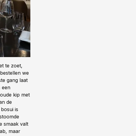
t te zoet,
 bestellen we
te gang laat
n een
koude kip met
van de
bosui is
gestoomde
de smaak valt
rab, maar