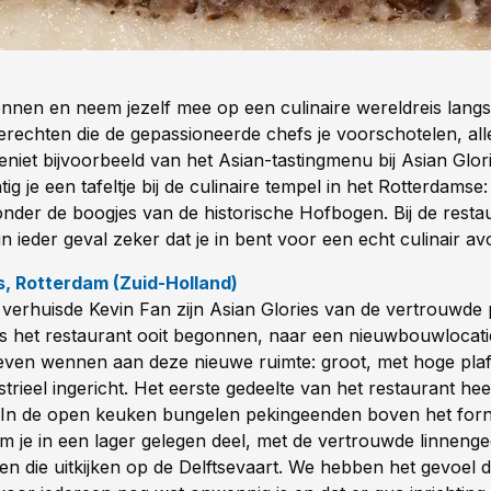
ennen en neem jezelf mee op een culinaire wereldreis langs
gerechten die de gepassioneerde chefs je voorschotelen, al
eniet bijvoorbeeld van het Asian-tastingmenu bij Asian Glori
g je een tafeltje bij de culinaire tempel in het Rotterdamse
nder de boogjes van de historische Hofbogen. Bij de restaur
e in ieder geval zeker dat je in bent voor een echt culinair a
s, Rotterdam (Zuid-Holland)
r verhuisde Kevin Fan zijn Asian Glories van de vertrouwde
s het restaurant ooit begonnen, naar een nieuwbouwlocati
 even wennen aan deze nieuwe ruimte: groot, met hoge pla
rieel ingericht. Het eerste gedeelte van het restaurant hee
 In de open keuken bungelen pekingeenden boven het fornu
m je in een lager gelegen deel, met de vertrouwde linnenge
en die uitkijken op de Delftsevaart. We hebben het gevoel 