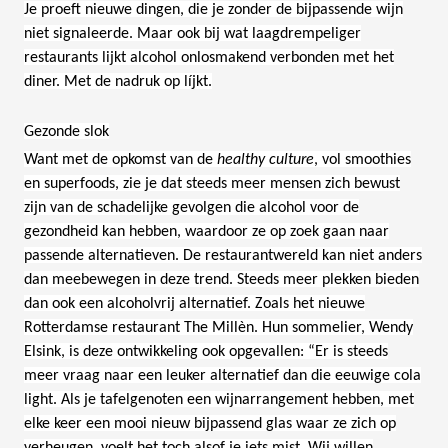
Je proeft nieuwe dingen, die je zonder de bijpassende wijn
niet signaleerde. Maar ook bij wat laagdrempeliger
restaurants lijkt alcohol onlosmakend verbonden met het
diner. Met de nadruk op líjkt.
Gezonde slok
Want met de opkomst van de
healthy culture
, vol smoothies
en superfoods, zie je dat steeds meer mensen zich bewust
zijn van de schadelijke gevolgen die alcohol voor de
gezondheid kan hebben, waardoor ze op zoek gaan naar
passende alternatieven. De restaurantwereld kan niet anders
dan meebewegen in deze trend. Steeds meer plekken bieden
dan ook een alcoholvrij alternatief. Zoals het nieuwe
Rotterdamse restaurant The Millèn. Hun sommelier, Wendy
Elsink, is deze ontwikkeling ook opgevallen: “Er is steeds
meer vraag naar een leuker alternatief dan die eeuwige cola
light. Als je tafelgenoten een wijnarrangement hebben, met
elke keer een mooi nieuw bijpassend glas waar ze zich op
verheugen, voelt het toch alsof je iets mist. Wij willen