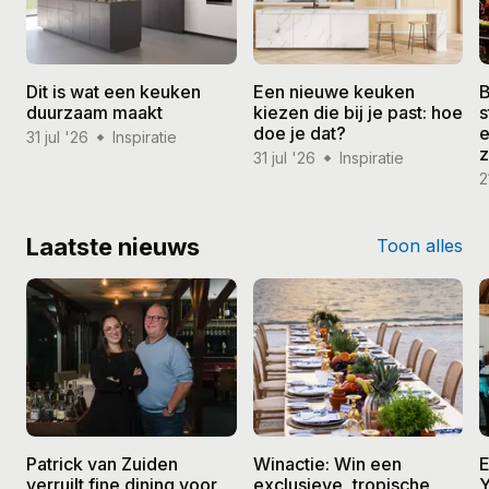
Dit is wat een keuken
Een nieuwe keuken
B
duurzaam maakt
kiezen die bij je past: hoe
s
doe je dat?
e
31 jul '26
Inspiratie
31 jul '26
Inspiratie
2
Laatste nieuws
Toon alles
Patrick van Zuiden
Winactie: Win een
E
verruilt fine dining voor
exclusieve, tropische
Y