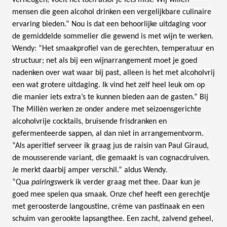
mensen die geen alcohol drinken een vergelijkbare culinaire
ervaring bieden.” Nou is dat een behoorlijke uitdaging voor
de gemiddelde sommelier die gewend is met wijn te werken.
Wendy: “Het smaakprofiel van de gerechten, temperatuur en
structuur; net als bij een wijnarrangement moet je goed
nadenken over wat waar bij past, alleen is het met alcoholvrij
een wat grotere uitdaging. Ik vind het zelf heel leuk om op
die manier iets extra’s te kunnen bieden aan de gasten.” Bij
The Millèn werken ze onder andere met seizoensgerichte
alcoholvrije cocktails, bruisende frisdranken en
gefermenteerde sappen, al dan niet in arrangementvorm.
“Als aperitief serveer ik graag jus de raisin van Paul Giraud,
de mousserende variant, die gemaakt is van cognacdruiven.
Je merkt daarbij amper verschil.” aldus Wendy.
“Qua
pairings
werk ik verder graag met thee. Daar kun je
goed mee spelen qua smaak. Onze chef heeft een gerechtje
met geroosterde langoustine, crème van pastinaak en een
schuim van gerookte lapsangthee. Een zacht, zalvend geheel,