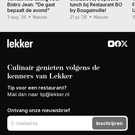
Bistro Jean: "De gast
lunch bij Restaurant BO
F
bepaalt de avond"
by Bougainville!
U
3 aug '26
Nieuws
21 jul '26
Nieuws
1
Culinair genieten volgens de
kenners van Lekker
Tip voor een restaurant?
Mail dan naar
tip@lekker.nl
Ontvang onze nieuwsbrief
Inschrijven