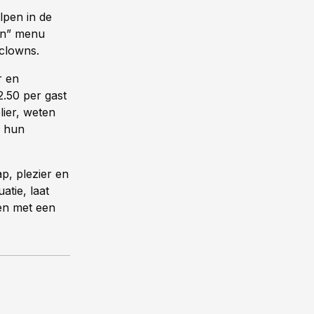
lpen in de
en” menu
iclowns.
r en
2.50 per gast
lier, weten
s hun
p, plezier en
atie, laat
ken met een