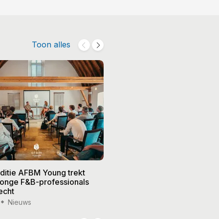
Toon alles
editie AFBM Young trekt
Noble in 's-Hertogenbosch k
 jonge F&B-professionals
vier nieuwe eigenaren, Edw
echt
treedt terug
Nieuws
15 jul '26
Nieuws