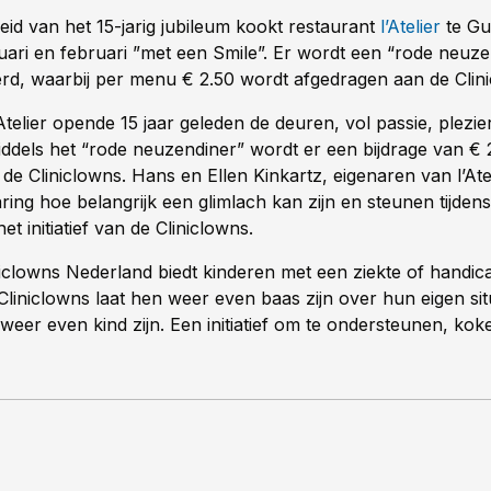
id van het 15-jarig jubileum kookt restaurant
l’Atelier
te Gu
ari en februari ”met een Smile”. Er wordt een “rode neuz
rd, waarbij per menu € 2.50 wordt afgedragen aan de Clin
Atelier opende 15 jaar geleden de deuren, vol passie, plezie
iddels het “rode neuzendiner” wordt er een bijdrage van € 
de Cliniclowns. Hans en Ellen Kinkartz, eigenaren van l’Ate
aring hoe belangrijk een glimlach kan zijn en steunen tijden
et initiatief van de Cliniclowns.
niclowns Nederland biedt kinderen met een ziekte of handica
 Cliniclowns laat hen weer even baas zijn over hun eigen situ
eer even kind zijn. Een initiatief om te ondersteunen, ko