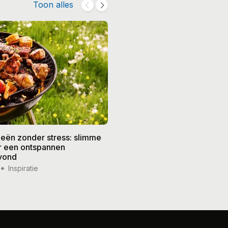
Toon alles
eën zonder stress: slimme
De beste recepten voor de
or een ontspannen
zomer: frisse gerechten vo
vond
weer
Inspiratie
14 jul '26
Inspiratie