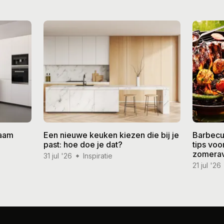
zaam
Een nieuwe keuken kiezen die bij je
Barbecu
past: hoe doe je dat?
tips vo
zomera
31 jul '26
Inspiratie
21 jul '26