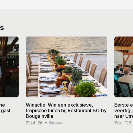
ws
ine
Winactie: Win een exclusieve,
Eerste 
 gast
tropische lunch bij Restaurant BO by
veertig
Bougainville!
naar Utr
21 jul '26
Nieuws
15 jul '26