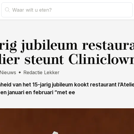
s
arig jubileum restaur
elier steunt Cliniclow
Nieuws
Redactie Lekker
eid van het 15-jarig jubileum kookt restaurant l’Ateli
en januari en februari ”met ee