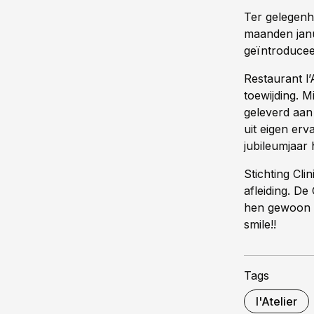
Ter gelegenhe
maanden janu
geïntroducee
Restaurant l’
toewijding. M
geleverd aan 
uit eigen erv
jubileumjaar h
Stichting Cli
afleiding. De
hen gewoon w
smile!!
Tags
l'Atelier