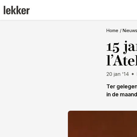
Home
Nieuw
15 j
l’At
20 jan '14
Ter gelegenh
in de maand