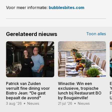
Voor meer informatie:
bubblesbites.com
Gerelateerd nieuws
Toon alles
Patrick van Zuiden
Winactie: Win een
E
verruilt fine dining voor
exclusieve, tropische
Y
Bistro Jean: "De gast
lunch bij Restaurant BO
F
bepaalt de avond"
by Bougainville!
U
3 aug '26
Nieuws
21 jul '26
Nieuws
1