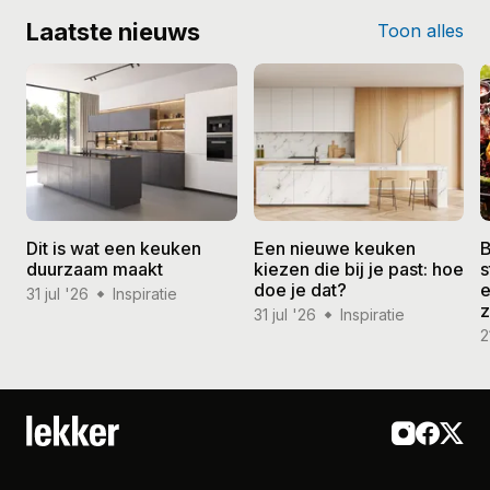
Laatste nieuws
Toon alles
Dit is wat een keuken
Een nieuwe keuken
B
duurzaam maakt
kiezen die bij je past: hoe
s
doe je dat?
e
31 jul '26
Inspiratie
31 jul '26
Inspiratie
2