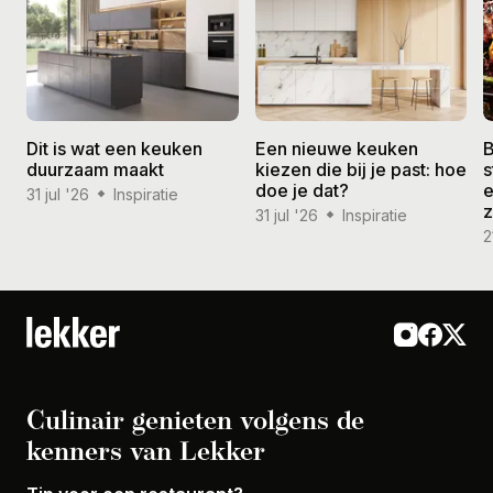
Dit is wat een keuken
Een nieuwe keuken
B
duurzaam maakt
kiezen die bij je past: hoe
s
doe je dat?
e
31 jul '26
Inspiratie
31 jul '26
Inspiratie
2
Culinair genieten volgens de
kenners van Lekker