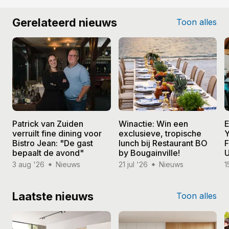
Gerelateerd nieuws
Toon alles
Patrick van Zuiden
Winactie: Win een
E
verruilt fine dining voor
exclusieve, tropische
Y
Bistro Jean: "De gast
lunch bij Restaurant BO
F
bepaalt de avond"
by Bougainville!
U
3 aug '26
Nieuws
21 jul '26
Nieuws
1
Laatste nieuws
Toon alles