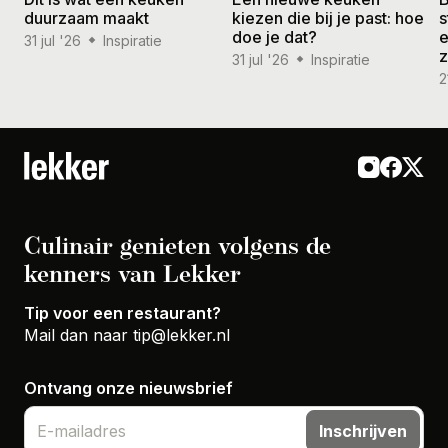
duurzaam maakt
kiezen die bij je past: hoe
s
doe je dat?
e
31 jul '26
Inspiratie
31 jul '26
Inspiratie
2
Culinair genieten volgens de
kenners van Lekker
Tip voor een restaurant?
Mail dan naar
tip@lekker.nl
Ontvang onze nieuwsbrief
Inschrijven