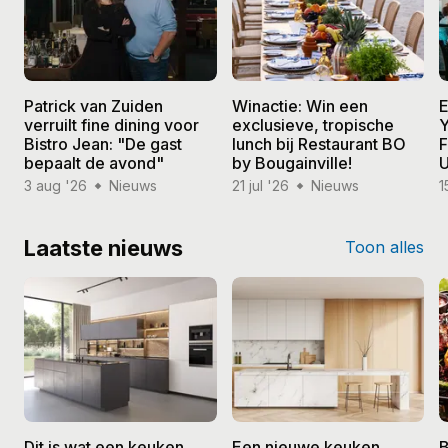
Patrick van Zuiden
Winactie: Win een
E
verruilt fine dining voor
exclusieve, tropische
Y
Bistro Jean: "De gast
lunch bij Restaurant BO
F
bepaalt de avond"
by Bougainville!
U
3 aug '26
Nieuws
21 jul '26
Nieuws
1
Laatste nieuws
Toon alles
Dit is wat een keuken
Een nieuwe keuken
B