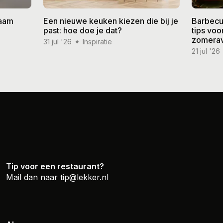
zaam
Een nieuwe keuken kiezen die bij je
Barbecu
past: hoe doe je dat?
tips vo
zomera
31 jul '26
Inspiratie
21 jul '26
Tip voor een restaurant?
Mail dan naar
tip@lekker.nl