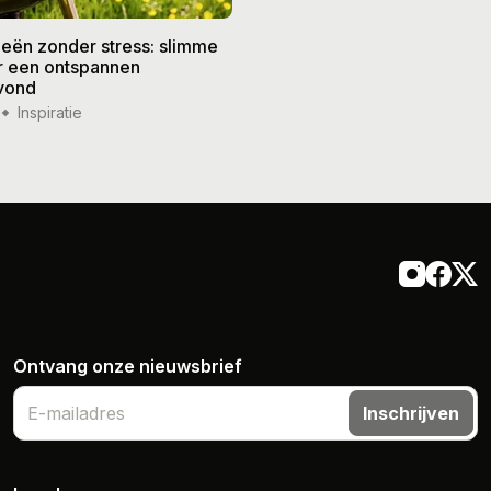
eën zonder stress: slimme
De beste recepten voor de
or een ontspannen
zomer: frisse gerechten vo
vond
weer
Inspiratie
14 jul '26
Inspiratie
Ontvang onze nieuwsbrief
Inschrijven