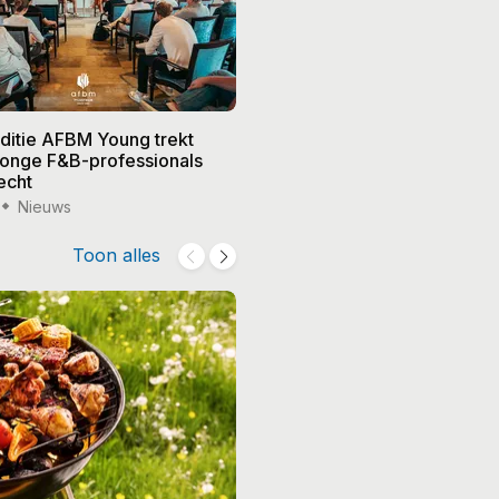
editie AFBM Young trekt
Noble in 's-Hertogenbosch k
 jonge F&B-professionals
vier nieuwe eigenaren, Edw
echt
treedt terug
Nieuws
15 jul '26
Nieuws
Toon alles