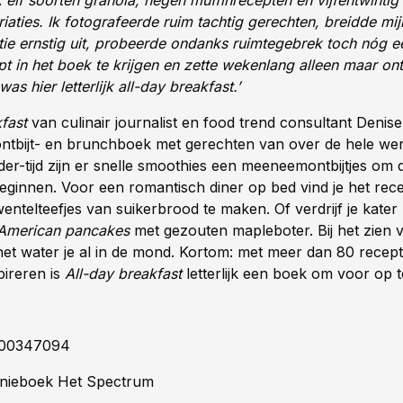
 elf soorten granola, negen muffinrecepten en vijfentwintig
aties. Ik fotografeerde ruim tachtig gerechten, breidde mij
ctie ernstig uit, probeerde ondanks ruimtegebrek toch nóg e
 in het boek te krijgen en zette wekenlang alleen maar ont
was hier letterlijk all-day breakfast.’
kfast
van culinair journalist en food trend consultant Denise
 ontbijt- en brunchboek met gerechten van over de hele wer
der-tijd zijn er snelle smoothies een meeneemontbijtjes om 
beginnen. Voor een romantisch diner op bed vind je het rec
 wentelteefjes van suikerbrood te maken. Of verdrijf je kate
American pancakes
met gezouten mapleboter. Bij het zien v
het water je al in de mond. Kortom: met meer dan 80 recepte
pireren is
All-day breakfast
letterlijk een boek om voor op t
000347094
Unieboek Het Spectrum