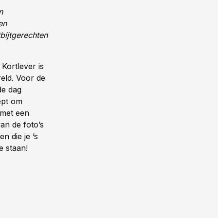
n
en
bijtgerechten
 Kortlever is
eld. Voor de
de dag
ept om
r met een
an de foto’s
n die je ’s
e staan!