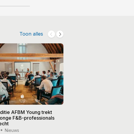
Toon alles
editie AFBM Young trekt
Noble in 's-Hertogenbosch k
 jonge F&B-professionals
vier nieuwe eigenaren, Edw
echt
treedt terug
Nieuws
15 jul '26
Nieuws