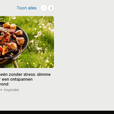
Toon alles
eën zonder stress: slimme
De beste recepten voor de
or een ontspannen
zomer: frisse gerechten vo
vond
weer
Inspiratie
14 jul '26
Inspiratie