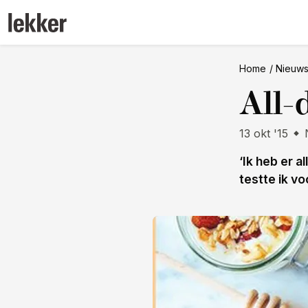
Home
Nieuw
All-
13 okt '15
‘Ik heb er 
testte ik vo