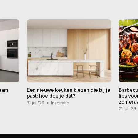
zaam
Een nieuwe keuken kiezen die bij je
Barbecu
past: hoe doe je dat?
tips vo
zomera
31 jul '26
Inspiratie
21 jul '26