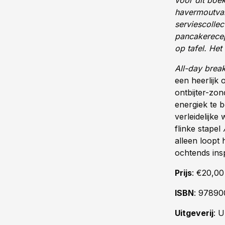
voor dit boek
havermoutvari
serviescolle
pancakerecept
op tafel. Het 
All-day brea
een heerlijk
ontbijter-zon
energiek te 
verleidelijke
flinke stapel
alleen loopt 
ochtends ins
Prijs
: €20,00
ISBN
: 9789
Uitgeverij
: 