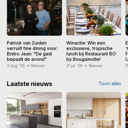
Patrick van Zuiden
Winactie: Win een
E
verruilt fine dining voor
exclusieve, tropische
Y
Bistro Jean: "De gast
lunch bij Restaurant BO
F
bepaalt de avond"
by Bougainville!
U
3 aug '26
Nieuws
21 jul '26
Nieuws
1
Laatste nieuws
Toon alles