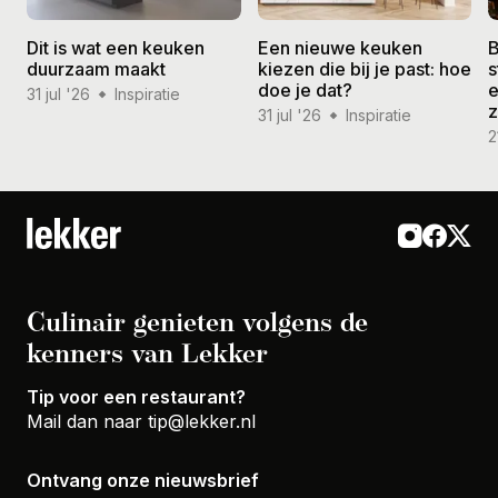
Dit is wat een keuken
Een nieuwe keuken
B
duurzaam maakt
kiezen die bij je past: hoe
s
doe je dat?
e
31 jul '26
Inspiratie
31 jul '26
Inspiratie
2
Culinair genieten volgens de
kenners van Lekker
Tip voor een restaurant?
Mail dan naar
tip@lekker.nl
Ontvang onze nieuwsbrief