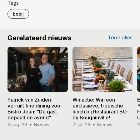
Tags
booij
Gerelateerd nieuws
Toon alles
Patrick van Zuiden
Winactie: Win een
E
verruilt fine dining voor
exclusieve, tropische
Y
Bistro Jean: "De gast
lunch bij Restaurant BO
F
bepaalt de avond"
by Bougainville!
U
3 aug '26
Nieuws
21 jul '26
Nieuws
1