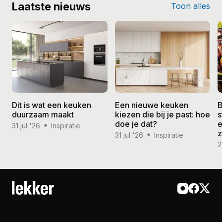
Laatste nieuws
Toon alles
Dit is wat een keuken
Een nieuwe keuken
B
duurzaam maakt
kiezen die bij je past: hoe
s
doe je dat?
e
31 jul '26
Inspiratie
31 jul '26
Inspiratie
2