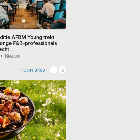
editie AFBM Young trekt
Noble in 's-Hertogenbosch k
 jonge F&B-professionals
vier nieuwe eigenaren, Edw
echt
treedt terug
Nieuws
15 jul '26
Nieuws
Toon alles