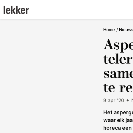
Home
Nieuw
Aspe
tele
same
te r
8 apr '20
Het asperge
waar elk jaa
horeca een g