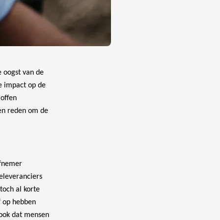
e oogst van de
me impact op de
roffen
en reden om de
iefnemer
eleveranciers
toch al korte
ef op hebben
 ook dat mensen