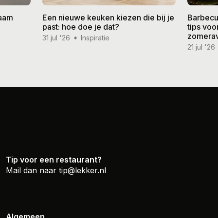
zaam
Een nieuwe keuken kiezen die bij je
Barbecu
past: hoe doe je dat?
tips vo
zomera
31 jul '26
Inspiratie
21 jul '26
Tip voor een restaurant?
Mail dan naar
tip@lekker.nl
Algemeen