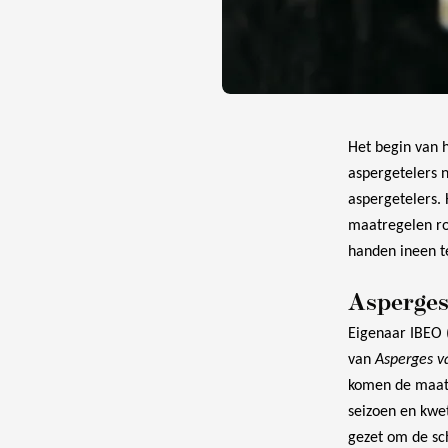
Het begin van h
aspergetelers n
aspergetelers.
maatregelen ro
handen ineen t
Asperges
Eigenaar IBEO 
van
Asperges v
komen de maatr
seizoen en kwet
gezet om de sc