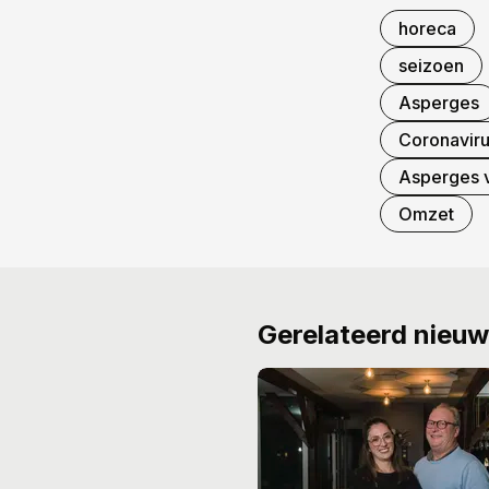
horeca
seizoen
Asperges
Coronavir
Asperges v
Omzet
Gerelateerd nieu