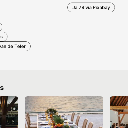
Jai79 via Pixabay
us
an de Teler
ws