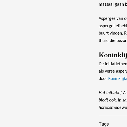
massaal gaan be
Asperges van d
aspergeliefhebb
buurt vinden. 
thuis, die bez
Koninkli
De initiatiefne
als verse aspe
door
Koninklij
Het initiatief 
biedt ook, in s
horecamedewerk
Tags