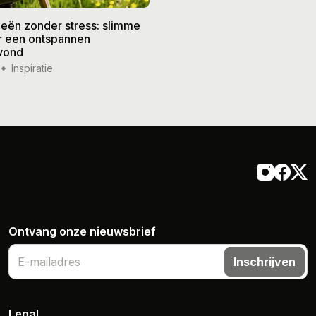
eën zonder stress: slimme
De beste recepten voor de
or een ontspannen
zomer: frisse gerechten vo
vond
weer
Inspiratie
14 jul '26
Inspiratie
Ontvang onze nieuwsbrief
Inschrijven
Legal