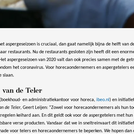
et aspergeseizoen is cruciaal, dan gaat namelijk bijna de helft van d
aar restaurants. Nu de restaurants gesloten zijn heeft dit een enor
 Het aspergeseizoen van 2020 valt dan ook precies samen met de get
ndom het coronavirus. Voor horecaondernemers en aspergetelers e
e slaan.
 van de Teler
(boekhoud- en administratiekantoor voor horeca,
ibeo.nl
) en initiat
an de Teler
, Geert Leijen: “Zowel voor horecaondernemers als hun to
egelen keihard aan. En dit geldt ook voor de aspergetelers met hun 
sbare verse producten. Vandaar dat we in sneltreinvaart dit initiati
hade voor telers en horecaondernemers te beperken. We hopen dan