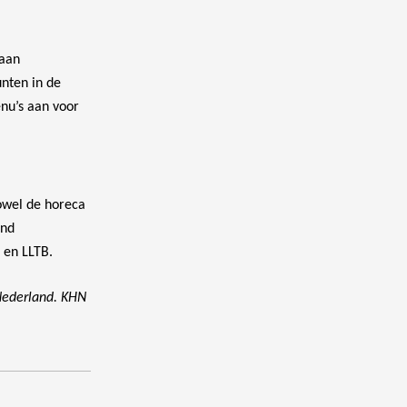
 aan
unten in de
nu’s aan voor
zowel de horeca
und
O en LLTB.
 Nederland. KHN