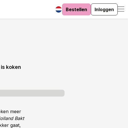
Bestellen
Inloggen
 is koken
koken meer
olland Bakt
kker gaat,