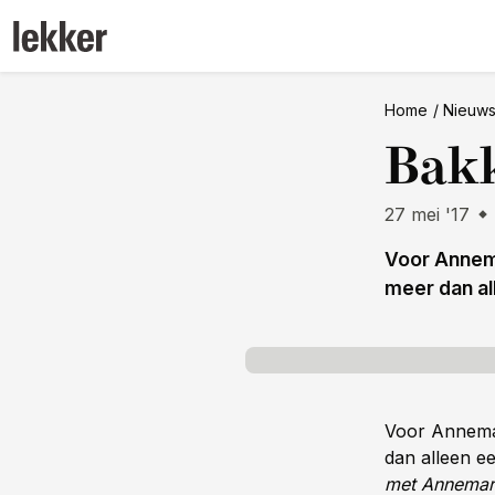
Home
Nieuw
Bakk
27 mei '17
Voor Annema
meer dan all
Voor Annema
dan alleen ee
met Annemar