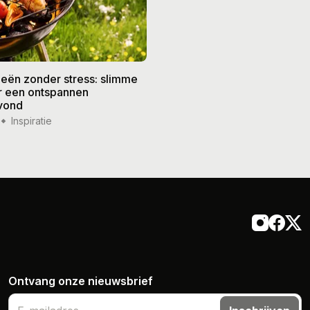
eën zonder stress: slimme
De beste recepten voor de
or een ontspannen
zomer: frisse gerechten vo
vond
weer
Inspiratie
14 jul '26
Inspiratie
Ontvang onze nieuwsbrief