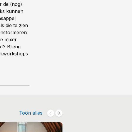
or de (nog)
oks kunnen
asappel
 die te zien
ansformeren
de mixer
okt? Breng
bakworkshops
Toon alles