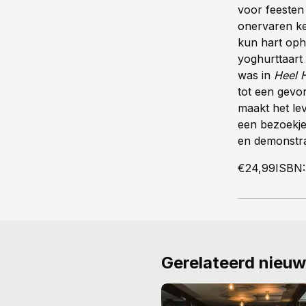
voor feesten 
onervaren ke
kun hart oph
yoghurttaart
was in
Heel 
tot een gevor
maakt het le
een bezoekj
en demonstra
€24,99ISBN:
Gerelateerd nieu