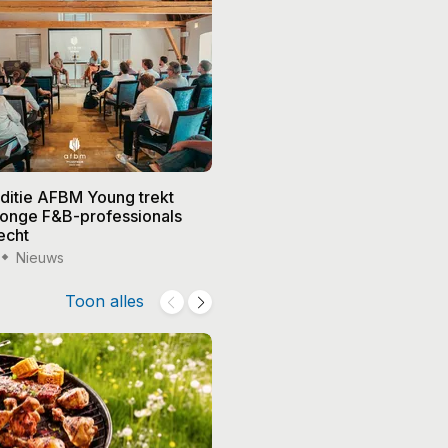
editie AFBM Young trekt
Noble in 's-Hertogenbosch k
 jonge F&B-professionals
vier nieuwe eigenaren, Edw
echt
treedt terug
Nieuws
15 jul '26
Nieuws
Toon alles