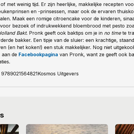
of met weinig tijd. Er zijn heerlijke, makkelijke recepten vo
ukenprinsen en -prinsessen, maar ook de ervaren thuisk
alen. Maak een romige citroencake voor de kinderen, sina
 voor bezoek of indrukwekkend bloembrood met pesto zoals
Holland Bakt
. Pronk geeft ook baktips om je in
no time
te tr
derde bakker. Een tipje van de sluier: een krachtige, staan
ven (en het koken!) een stuk makkelijker. Nog niet uitgeko
e aan de
Facebookpagina
van Pronk, want ze geeft ook 
ties.
 9789021564821Kosmos Uitgevers
ws