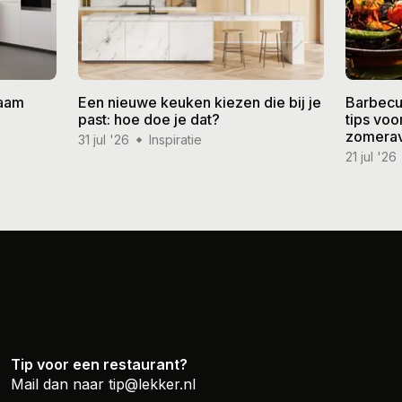
zaam
Een nieuwe keuken kiezen die bij je
Barbecu
past: hoe doe je dat?
tips vo
zomera
31 jul '26
Inspiratie
21 jul '26
Tip voor een restaurant?
Mail dan naar
tip@lekker.nl