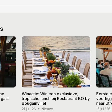
ws
ine
Winactie: Win een exclusieve,
Eerste 
 gast
tropische lunch bij Restaurant BO by
veertig
Bougainville!
naar Utr
21 jul '26
Nieuws
15 jul '26