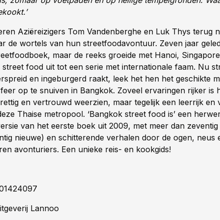
als, zomaar op voetpaden en op heilige tempelgronden. Wa
ekookt.’
eren Aziëreizigers Tom Vandenberghe en Luk Thys terug 
r de wortels van hun streetfoodavontuur. Zeven jaar gele
treetfoodboek, maar de reeks groeide met Hanoi, Singapor
treet food uit tot een serie met internationale faam. Nu st
erspreid en ingeburgerd raakt, leek het hen het geschikte
feer op te snuiven in Bangkok. Zoveel ervaringen rijker is
ettig en vertrouwd weerzien, maar tegelijk een leerrijk en 
eze Thaise metropool. ‘Bangkok street food is’ een herwe
ersie van het eerste boek uit 2009, met meer dan zeventig
ntig nieuwe) en schitterende verhalen door de ogen, neus
ren avonturiers. Een unieke reis- en kookgids!
01424097
tgeverij Lannoo