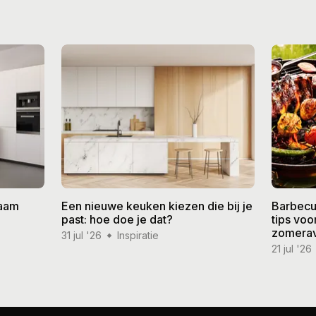
zaam
Een nieuwe keuken kiezen die bij je
Barbecu
past: hoe doe je dat?
tips vo
zomera
31 jul '26
Inspiratie
21 jul '26