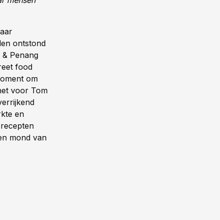
ar mensen
naar
den ontstond
e & Penang
reet food
 moment om
 het voor Tom
verrijkend
rkte en
 recepten
 en mond van