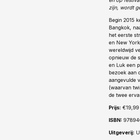
en op festiv
zijn, wordt g
Begin 2015 k
Bangkok, naa
het eerste s
en New York s
wereldwijd v
opnieuw de s
en Luk een pr
bezoek aan d
aangevulde v
(waarvan twi
de twee erva
Prijs:
€19,99
ISBN:
97894
Uitgeverij:
Ui