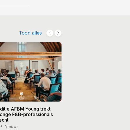
Toon alles
editie AFBM Young trekt
Noble in 's-Hertogenbosch k
 jonge F&B-professionals
vier nieuwe eigenaren, Edw
echt
treedt terug
Nieuws
15 jul '26
Nieuws