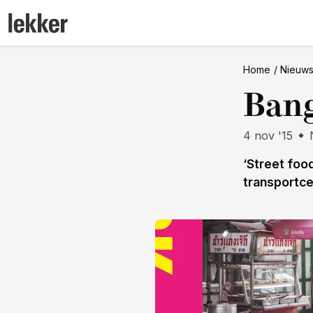
Home
Nieuw
Bang
4 nov '15
‘Street foo
transportce