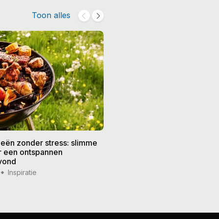
Toon alles
eën zonder stress: slimme
De beste recepten voor de
or een ontspannen
zomer: frisse gerechten vo
vond
weer
Inspiratie
14 jul '26
Inspiratie