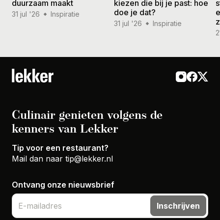
duurzaam maakt
kiezen die bij je past: hoe
s
doe je dat?
e
31 jul '26
Inspiratie
31 jul '26
Inspiratie
2
Culinair genieten volgens de
kenners van Lekker
Tip voor een restaurant?
Mail dan naar
tip@lekker.nl
Ontvang onze nieuwsbrief
Inschrijven