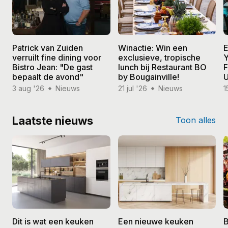
Patrick van Zuiden
Winactie: Win een
E
verruilt fine dining voor
exclusieve, tropische
Y
Bistro Jean: "De gast
lunch bij Restaurant BO
F
bepaalt de avond"
by Bougainville!
U
3 aug '26
Nieuws
21 jul '26
Nieuws
1
Laatste nieuws
Toon alles
Dit is wat een keuken
Een nieuwe keuken
B