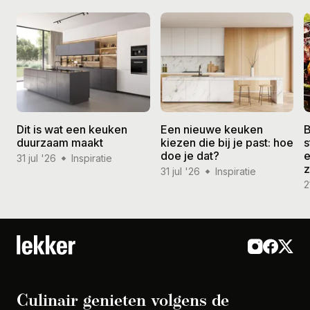
Dit is wat een keuken
Een nieuwe keuken
B
duurzaam maakt
kiezen die bij je past: hoe
s
doe je dat?
e
31 jul '26
Inspiratie
31 jul '26
Inspiratie
2
Culinair genieten volgens de