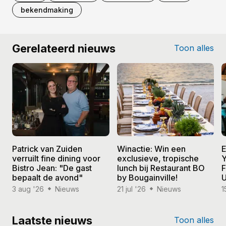
bekendmaking
Gerelateerd nieuws
Toon alles
Patrick van Zuiden
Winactie: Win een
E
verruilt fine dining voor
exclusieve, tropische
Y
Bistro Jean: "De gast
lunch bij Restaurant BO
F
bepaalt de avond"
by Bougainville!
U
3 aug '26
Nieuws
21 jul '26
Nieuws
1
Laatste nieuws
Toon alles