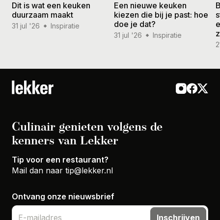
Dit is wat een keuken
Een nieuwe keuken
B
duurzaam maakt
kiezen die bij je past: hoe
s
doe je dat?
e
31 jul '26
Inspiratie
31 jul '26
Inspiratie
2
Culinair genieten volgens de
kenners van Lekker
Tip voor een restaurant?
Mail dan naar
tip@lekker.nl
Ontvang onze nieuwsbrief
Inschrijven