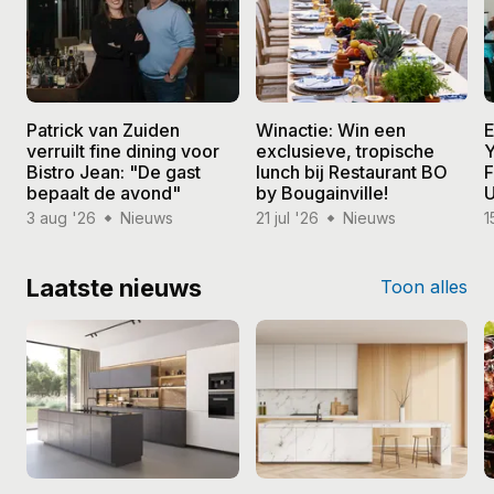
Patrick van Zuiden
Winactie: Win een
E
verruilt fine dining voor
exclusieve, tropische
Y
Bistro Jean: "De gast
lunch bij Restaurant BO
F
bepaalt de avond"
by Bougainville!
U
3 aug '26
Nieuws
21 jul '26
Nieuws
1
Laatste nieuws
Toon alles