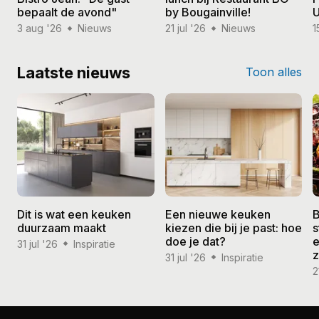
bepaalt de avond"
by Bougainville!
U
3 aug '26
Nieuws
21 jul '26
Nieuws
1
Laatste nieuws
Toon alles
Dit is wat een keuken
Een nieuwe keuken
B
duurzaam maakt
kiezen die bij je past: hoe
s
doe je dat?
e
31 jul '26
Inspiratie
31 jul '26
Inspiratie
2