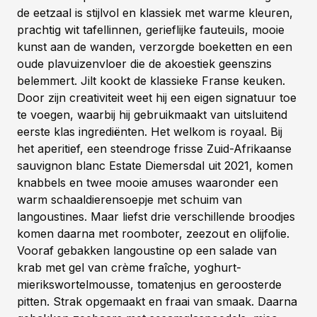
de eetzaal is stijlvol en klassiek met warme kleuren,
prachtig wit tafellinnen, gerieflijke fauteuils, mooie
kunst aan de wanden, verzorgde boeketten en een
oude plavuizenvloer die de akoestiek geenszins
belemmert. Jilt kookt de klassieke Franse keuken.
Door zijn creativiteit weet hij een eigen signatuur toe
te voegen, waarbij hij gebruikmaakt van uitsluitend
eerste klas ingrediënten. Het welkom is royaal. Bij
het aperitief, een steendroge frisse Zuid-Afrikaanse
sauvignon blanc Estate Diemersdal uit 2021, komen
knabbels en twee mooie amuses waaronder een
warm schaaldierensoepje met schuim van
langoustines. Maar liefst drie verschillende broodjes
komen daarna met roomboter, zeezout en olijfolie.
Vooraf gebakken langoustine op een salade van
krab met gel van crème fraîche, yoghurt-
mierikswortelmousse, tomatenjus en geroosterde
pitten. Strak opgemaakt en fraai van smaak. Daarna