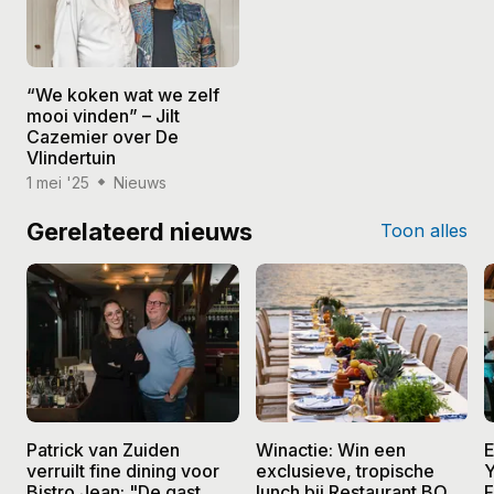
“We koken wat we zelf
mooi vinden” – Jilt
Cazemier over De
Vlindertuin
1 mei '25
Nieuws
Gerelateerd nieuws
Toon alles
Patrick van Zuiden
Winactie: Win een
E
verruilt fine dining voor
exclusieve, tropische
Y
Bistro Jean: "De gast
lunch bij Restaurant BO
F