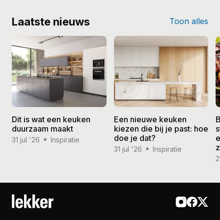
Laatste nieuws
Toon alles
Dit is wat een keuken
Een nieuwe keuken
B
duurzaam maakt
kiezen die bij je past: hoe
s
doe je dat?
e
31 jul '26
Inspiratie
31 jul '26
Inspiratie
2