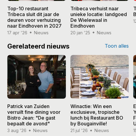
Top-10 restaurant
Tribeca verhuist naar
T
Tribeca sluit dit jaar de
unieke locatie: landgoed
B
deuren voor verhuizing
De Wielewaal in
1
naar Eindhoven in 2027
Eindhoven
17 apr '26
Nieuws
20 jan '25
Nieuws
Gerelateerd nieuws
Toon alles
Patrick van Zuiden
Winactie: Win een
E
verruilt fine dining voor
exclusieve, tropische
Y
Bistro Jean: "De gast
lunch bij Restaurant BO
F
bepaalt de avond"
by Bougainville!
U
3 aug '26
Nieuws
21 jul '26
Nieuws
1