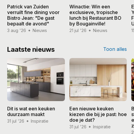
Patrick van Zuiden
Winactie: Win een
E
verruilt fine dining voor
exclusieve, tropische
Y
Bistro Jean: "De gast
lunch bij Restaurant BO
F
bepaalt de avond"
by Bougainville!
U
3 aug '26
Nieuws
21 jul '26
Nieuws
1
Laatste nieuws
Toon alles
Dit is wat een keuken
Een nieuwe keuken
B
duurzaam maakt
kiezen die bij je past: hoe
s
doe je dat?
e
31 jul '26
Inspiratie
31 jul '26
Inspiratie
2