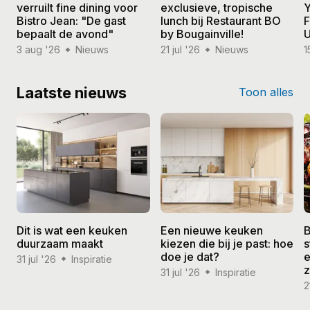
verruilt fine dining voor
exclusieve, tropische
Y
Bistro Jean: "De gast
lunch bij Restaurant BO
F
bepaalt de avond"
by Bougainville!
U
3 aug '26
Nieuws
21 jul '26
Nieuws
1
Laatste nieuws
Toon alles
Dit is wat een keuken
Een nieuwe keuken
B
duurzaam maakt
kiezen die bij je past: hoe
s
doe je dat?
e
31 jul '26
Inspiratie
31 jul '26
Inspiratie
2