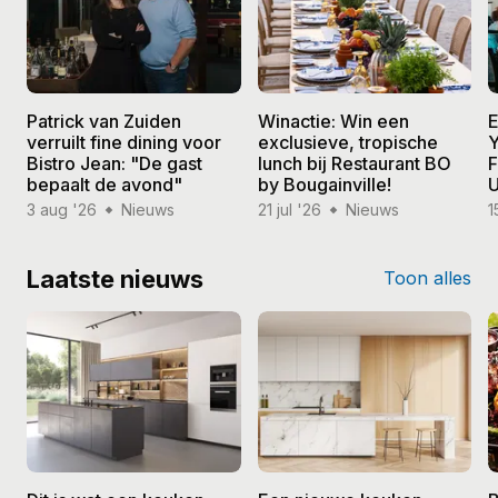
Patrick van Zuiden
Winactie: Win een
E
verruilt fine dining voor
exclusieve, tropische
Y
Bistro Jean: "De gast
lunch bij Restaurant BO
F
bepaalt de avond"
by Bougainville!
U
3 aug '26
Nieuws
21 jul '26
Nieuws
1
Laatste nieuws
Toon alles