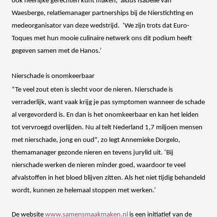
ook heerlijke gerechten kunt maken,’ aldus Isabelle van
Waesberge, relatiemanager partnerships bij de Nierstichting en
medeorganisator van deze wedstrijd. ‘We zijn trots dat Euro-
Toques met hun mooie culinaire netwerk ons dit podium heeft
gegeven samen met de Hanos.’
Nierschade is onomkeerbaar
“Te veel zout eten is slecht voor de nieren. Nierschade is
verraderlijk, want vaak krijg je pas symptomen wanneer de schade
al vergevorderd is. En dan is het onomkeerbaar en kan het leiden
tot vervroegd overlijden. Nu al telt Nederland 1,7 miljoen mensen
met nierschade, jong en oud'', zo legt Annemieke Dorgelo,
themamanager gezonde nieren en tevens jurylid uit. ‘Bij
nierschade werken de nieren minder goed, waardoor te veel
afvalstoffen in het bloed blijven zitten. Als het niet tijdig behandeld
wordt, kunnen ze helemaal stoppen met werken.’
De website
www.samensmaakmaken.nl
is een initiatief van de