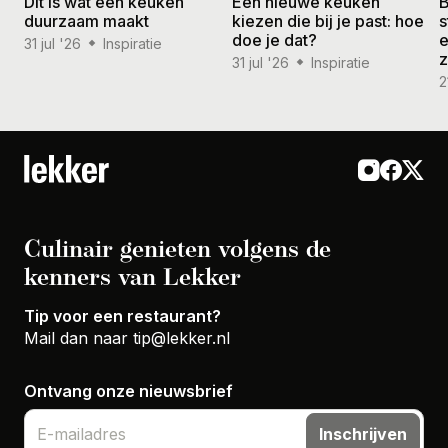
Dit is wat een keuken
Een nieuwe keuken
B
duurzaam maakt
kiezen die bij je past: hoe
s
doe je dat?
e
31 jul '26
Inspiratie
31 jul '26
Inspiratie
2
Culinair genieten volgens de
kenners van Lekker
Tip voor een restaurant?
Mail dan naar
tip@lekker.nl
Ontvang onze nieuwsbrief
Inschrijven