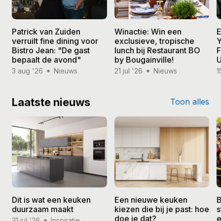
Patrick van Zuiden
Winactie: Win een
E
verruilt fine dining voor
exclusieve, tropische
Y
Bistro Jean: "De gast
lunch bij Restaurant BO
F
bepaalt de avond"
by Bougainville!
U
3 aug '26
Nieuws
21 jul '26
Nieuws
1
Laatste nieuws
Toon alles
Dit is wat een keuken
Een nieuwe keuken
B
duurzaam maakt
kiezen die bij je past: hoe
s
doe je dat?
e
31 jul '26
Inspiratie