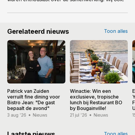
Gerelateerd nieuws
Toon alles
Patrick van Zuiden
Winactie: Win een
E
verruilt fine dining voor
exclusieve, tropische
Y
Bistro Jean: "De gast
lunch bij Restaurant BO
F
bepaalt de avond"
by Bougainville!
U
3 aug '26
Nieuws
21 jul '26
Nieuws
1
Laatste nieuws
Toon alles