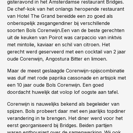
gisteravond in het Amsterdamse restaurant Bridges.
De chef-kok van het onlangs heropende restaurant
van Hotel The Grand bereidde een zo goed als
onberispelijk zesgangendiner bij verschillende
soorten Bols Corenwijn.
Een van de beste gerechten
uit de keuken van Poirot was carpaccio van inktvis
met mintolie, kaviaar en schil van citroen. Het
gerecht werd geserveerd met een cocktail van 2 jaar
oude Corenwijn, Angostura Bitter en limoen.
Maar de meest geslaagde Corenwijn-spijscombinatie
was duif met rode paprika cassonade en artisjok met
een 10 jaar oude Bols Corenwijn. Een goed
doordacht huwelijk dat volop lof oogste aan tafel.
Corenwijn is nauwelijks bekend als begeleider van
spijzen. Bols probeert daar met een jaarlijks topdiner
verandering in te brengen. Het diner werd voor het
eerst georganiseerd bij Bridges. Beiden partijen
waren enthousiast over de samenwerking. Wij ook.