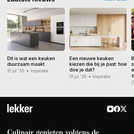
Dit is wat een keuken
Een nieuwe keuken
B
duurzaam maakt
kiezen die bij je past: hoe
s
doe je dat?
e
31 jul '26
Inspiratie
31 jul '26
Inspiratie
2
Culinair genieten volgens de