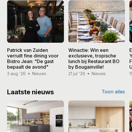
Patrick van Zuiden
Winactie: Win een
E
verruilt fine dining voor
exclusieve, tropische
Y
Bistro Jean: "De gast
lunch bij Restaurant BO
F
bepaalt de avond"
by Bougainville!
U
3 aug '26
Nieuws
21 jul '26
Nieuws
1
Laatste nieuws
Toon alles