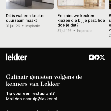
Dit is wat een keuken
Een nieuwe keuken
B
duurzaam maakt
kiezen die bij je past: hoe
s
doe je dat?
e
31 jul '26
Inspiratie
31 jul '26
Inspiratie
2
Culinair genieten volgens de
kenners van Lekker
Tip voor een restaurant?
Mail dan naar
tip@lekker.nl