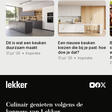
Dit is wat een keuken
Een nieuwe keuken
B
duurzaam maakt
kiezen die bij je past: hoe
s
doe je dat?
e
31 jul '26
Inspiratie
31 jul '26
Inspiratie
2
Culinair genieten volgens de
kenners van Lekker