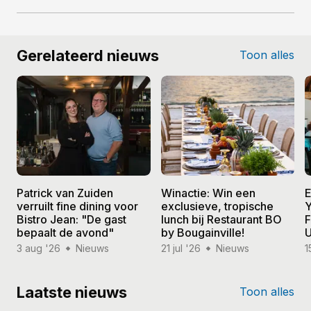
Gerelateerd nieuws
Toon alles
Patrick van Zuiden
Winactie: Win een
E
verruilt fine dining voor
exclusieve, tropische
Y
Bistro Jean: "De gast
lunch bij Restaurant BO
F
bepaalt de avond"
by Bougainville!
U
3 aug '26
Nieuws
21 jul '26
Nieuws
1
Laatste nieuws
Toon alles